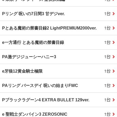
Pリング 呪いの7日間3 甘デジver.
Pとある魔術の禁書目録2 LightPREMIUM2000ver.
e一方通行 とある魔術の禁書目録
PA激デジジューシーハニー3
e牙狼12黄金騎士極限
PAリング バースデイ 呪いの始まりFWC
Pブラックラグーン4 EXTRA BULLET 129ver.
e 聖戦士ダンバイン3 ZEROSONIC