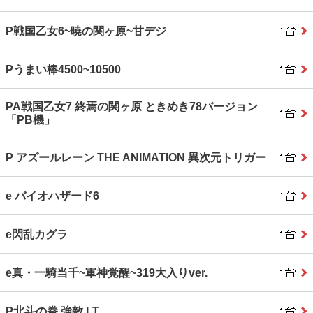
P戦国乙女6~暁の関ヶ原~甘デジ
Pうまい棒4500~10500
PA戦国乙女7 終焉の関ヶ原 ときめき78バージョン
「PB機」
P アズールレーン THE ANIMATION 異次元トリガー
e バイオハザード6
e閃乱カグラ
e真・一騎当千~軍神覚醒~319大入りver.
P北斗の拳 強敵 LT