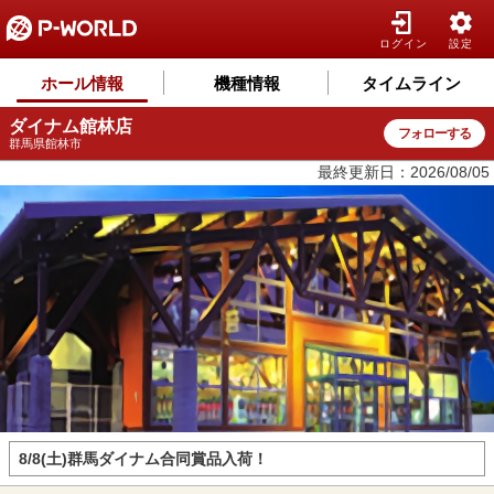
ログイン
設定
ホール情報
機種情報
タイムライン
ダイナム館林店
フォローする
群馬県館林市
最終更新日：2026/08/05
8/8(土)群馬ダイナム合同賞品入荷！