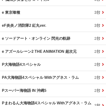
e 東京喰種
eF炎炎ノ消防隊2 紅丸ver.
e ソードアート・オンライン 閃光の軌跡
e アズールレーン2 THE ANIMATION 超次元
P大海物語4スペシャル
PA大海物語4スペシャル Withアグネス・ラム
Pスーパー海物語 IN 沖縄5
Pまわるん大海物語4スペシャル Withアグネス・ラム