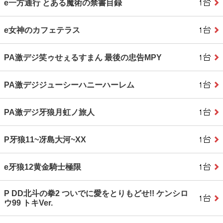
e一方通行 とある魔術の禁書目録
e女神のカフェテラス
PA激デジ笑ゥせぇるすまん 最後の忠告MPY
PA激デジジューシーハニーハーレム
PA激デジ牙狼月虹ノ旅人
P牙狼11~冴島大河~XX
e牙狼12黄金騎士極限
P DD北斗の拳2 ついでに愛をとりもどせ!! ケンシロ
ウ99 トキVer.