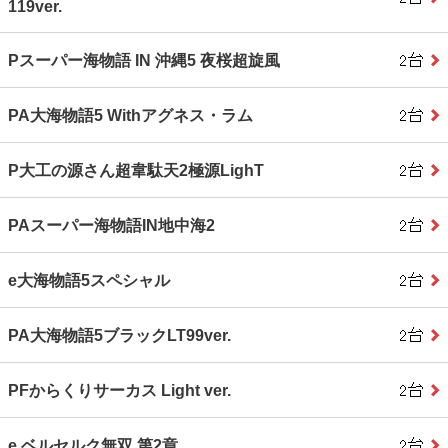
119ver.
Pスーパー海物語 IN 沖縄5 夜桜超旋風
PA大海物語5 Withアグネス・ラム
P大工の源さん超韋駄天2極源LighT
PAスーパー海物語IN地中海2
e大海物語5スペシャル
PA大海物語5ブラックLT99ver.
PFからくりサーカス Light ver.
e ベルセルク無双 第2章