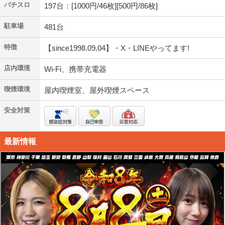
パチスロ
197台：[1000円/46枚][500円/86枚]
駐車場
481台
特徴
【since1998.09.04】・X・LINEやってます!
店内環境
Wi-Fi、携帯充電器
喫煙環境
屋内喫煙室、屋外喫煙スペース
安全対策
最新情報