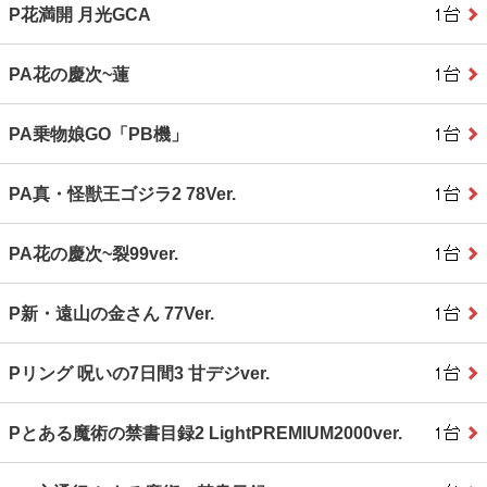
P花満開 月光GCA
PA花の慶次~蓮
PA乗物娘GO「PB機」
PA真・怪獣王ゴジラ2 78Ver.
PA花の慶次~裂99ver.
P新・遠山の金さん 77Ver.
Pリング 呪いの7日間3 甘デジver.
Pとある魔術の禁書目録2 LightPREMIUM2000ver.