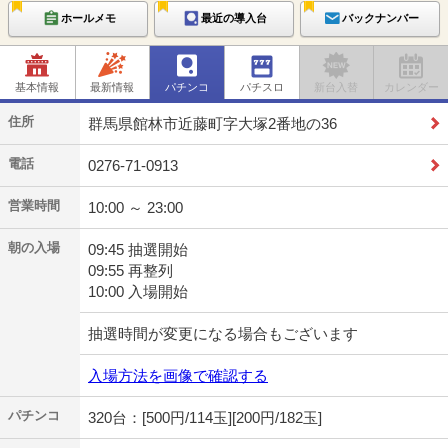
ホールメモ
最近の導入台
バックナンバー
基本情報
最新情報
パチンコ
パチスロ
新台入替
カレンダー
住所
群馬県館林市近藤町字大塚2番地の36
電話
0276-71-0913
営業時間
10:00 ～ 23:00
朝の入場
09:45 抽選開始
09:55 再整列
10:00 入場開始
抽選時間が変更になる場合もございます
入場方法を画像で確認する
パチンコ
320台：[500円/114玉][200円/182玉]