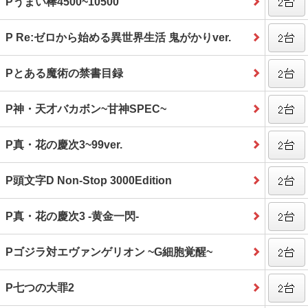
Pうまい棒4500~10500
P Re:ゼロから始める異世界生活 鬼がかりver.
Pとある魔術の禁書目録
P神・天才バカボン~甘神SPEC~
P真・花の慶次3~99ver.
P頭文字D Non‐Stop 3000Edition
P真・花の慶次3 ‐黄金一閃‐
Pゴジラ対エヴァンゲリオン ~G細胞覚醒~
P七つの大罪2