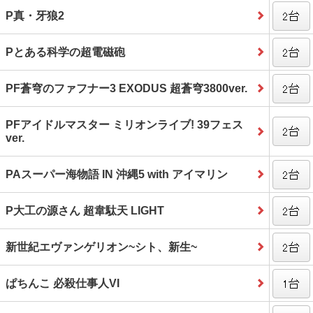
P真・牙狼2
Pとある科学の超電磁砲
PF蒼穹のファフナー3 EXODUS 超蒼穹3800ver.
PFアイドルマスター ミリオンライブ! 39フェス
ver.
PAスーパー海物語 IN 沖縄5 with アイマリン
P大工の源さん 超韋駄天 LIGHT
新世紀エヴァンゲリオン~シト、新生~
ぱちんこ 必殺仕事人VI