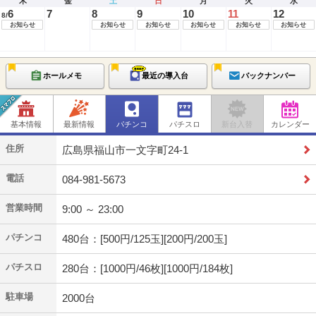
木
金
土
日
月
火
水
6
7
8
9
10
11
12
8/
お知らせ
お知らせ
お知らせ
お知らせ
お知らせ
お知らせ
ホールメモ
最近の導入台
バックナンバー
基本情報
最新情報
パチンコ
パチスロ
新台入替
カレンダー
住所
広島県福山市一文字町24-1
電話
084-981-5673
営業時間
9:00 ～ 23:00
パチンコ
480台：[500円/125玉][200円/200玉]
パチスロ
280台：[1000円/46枚][1000円/184枚]
駐車場
2000台