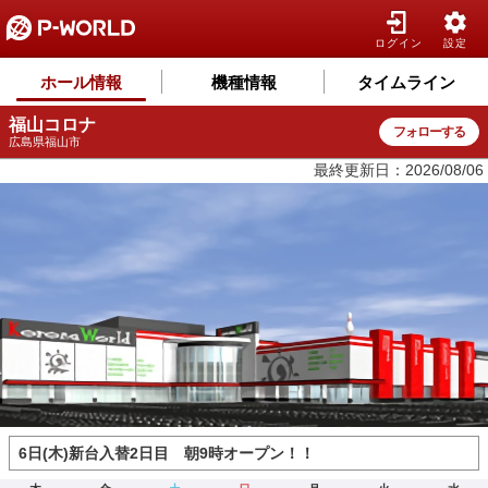
ログイン
設定
ホール情報
機種情報
タイムライン
福山コロナ
フォローする
広島県福山市
最終更新日：2026/08/06
6日(木)新台入替2日目 朝9時オープン！！