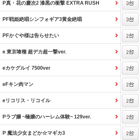
P真・花の慶次2 漆黒の衝撃 EXTRA RUSH
PF戦姫絶唱シンフォギア3黄金絶唱
PFかぐや様は告らせたい
e 東京喰種 超デカ超一撃ver.
eカケグルイ 7500ver
eFキン肉マン
eリコリス・リコイル
Pラブ嬢 ~極嬢のハーレム体験~ 129ver.
P 魔法少女まどか☆マギカ3