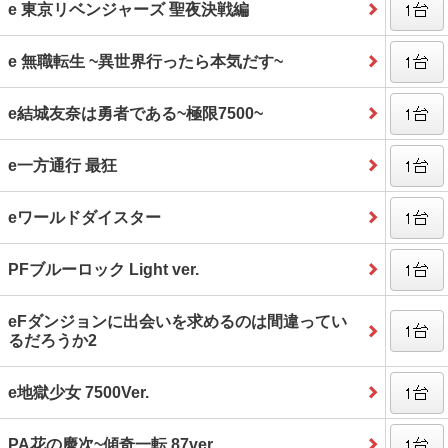
e 東京リベンジャーズ 聖夜決戦編
e 無職転生 ~異世界行ったら本気だす~
e結城友奈は勇者である~極限7500~
e一方通行 最狂
eワールドダイスター
PFブルーロック Light ver.
eFダンジョンに出会いを求めるのは間違ってい
るだろうか2
e地獄少女 7500Ver.
PA花の慶次~傾奇一転 87ver.