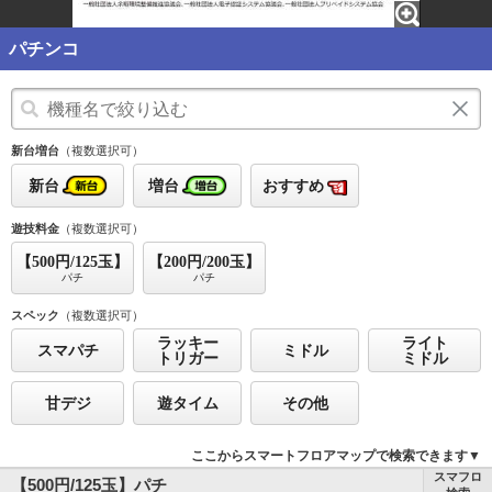
パチンコ
新台増台
（複数選択可）
新台
増台
おすすめ
遊技料金
（複数選択可）
【500円/125玉】
【200円/200玉】
パチ
パチ
スペック
（複数選択可）
ラッキー
ライト
スマパチ
ミドル
トリガー
ミドル
甘デジ
遊タイム
その他
ここからスマートフロアマップで検索できます▼
スマフロ
【500円/125玉】パチ