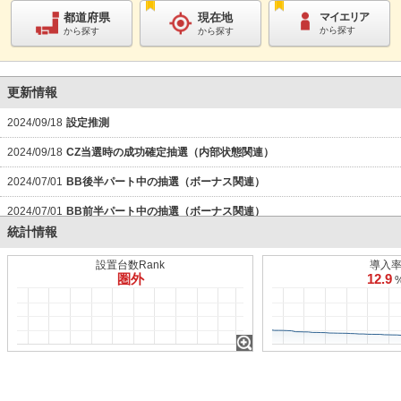
都道府県
現在地
マイエリア
から探す
から探す
から探す
更新情報
2024/09/18
設定推測
2024/09/18
CZ当選時の成功確定抽選（内部状態関連）
2024/07/01
BB後半パート中の抽選（ボーナス関連）
2024/07/01
BB前半パート中の抽選（ボーナス関連）
統計情報
2024/07/01
対応役振り分け（操CHANCE(CZ)関連）
設置台数Rank
導入
2024/07/01
ミュージック前兆発生抽選（内部状態関連）
圏外
12.9
2024/06/21
演出法則(CZ中)（演出情報）
2024/06/14
BB当選時の7揃いパターン（ボーナス関連）
2024/06/14
ボーナス終了画面について（演出情報）
2024/06/14
RB中の楽曲紹介について（演出情報）