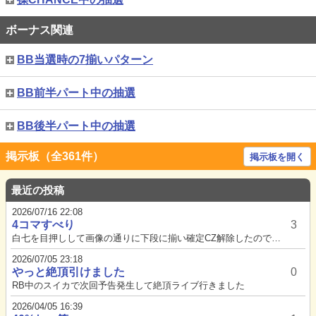
ボーナス関連
BB当選時の7揃いパターン
BB前半パート中の抽選
BB後半パート中の抽選
掲示板（全361件）
掲示板を開く
最近の投稿
2026/07/16 22:08
4コマすべり
3
白七を目押しして画像の通りに下段に揃い確定CZ解除したのですが同じ経験された方はいますか？...
2026/07/05 23:18
やっと絶頂引けました
0
RB中のスイカで次回予告発生して絶頂ライブ行きました
2026/04/05 16:39