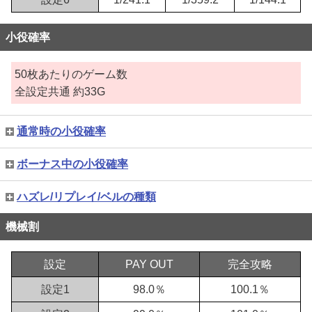
小役確率
50枚あたりのゲーム数
全設定共通 約33G
通常時の小役確率
ボーナス中の小役確率
ハズレ/リプレイ/ベルの種類
機械割
設定
PAY OUT
完全攻略
設定1
98.0％
100.1％