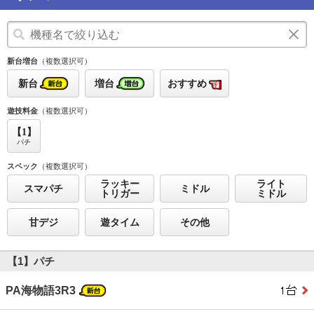
新台増台
（複数選択可）
新台
増台
おすすめ
遊技料金
（複数選択可）
【1】
パチ
スペック
（複数選択可）
ラッキー
ライト
スマパチ
ミドル
トリガー
ミドル
甘デジ
遊タイム
その他
【1】パチ
PA海物語3R3