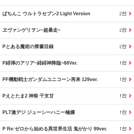
ぱちんこ ウルトラセブン2 Light Version
ヱヴァンゲリヲン~超暴走~
Pとある魔術の禁書目録
P緋弾のアリア~緋緋神降臨~88Ver.
PF機動戦士ガンダムユニコーン再来 129ver.
Pえとたま2 神祭 干支甘
PLT激デジ ジューシーハニー極嬢
P Re:ゼロから始める異世界生活 鬼がかり 99ver.