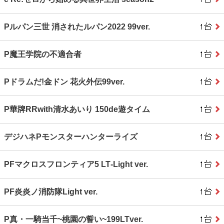
Pルパン三世 消されたルパン2022 99ver.
P魔王学院の不適合者
Pドラムだ!金ドン 花火外伝99ver.
P華牌RRwith清水あいり 150de遊タイム
デジハネPモンスターハンターライズ
PFマクロスフロンティア5 LT‐Light ver.
PF炎炎ノ消防隊Light ver.
P真・一騎当千~桃園の誓い~199LTver.