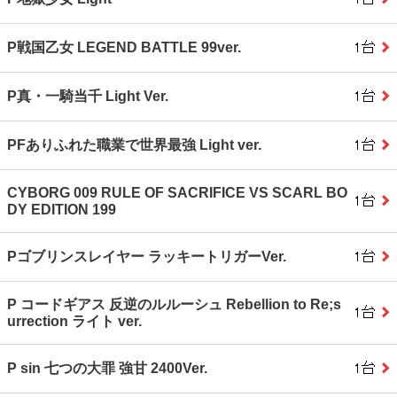
P戦国乙女 LEGEND BATTLE 99ver.
P真・一騎当千 Light Ver.
PFありふれた職業で世界最強 Light ver.
CYBORG 009 RULE OF SACRIFICE VS SCARL BO
DY EDITION 199
Pゴブリンスレイヤー ラッキートリガーVer.
P コードギアス 反逆のルルーシュ Rebellion to Re;s
urrection ライト ver.
P sin 七つの大罪 強甘 2400Ver.