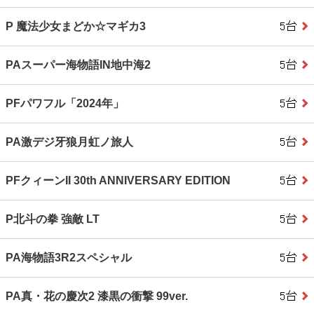
P 魔法少女まどか☆マギカ3
PAスーパー海物語IN地中海2
PFパワフル「2024年」
PA激デジ牙狼月虹ノ旅人
PFクィーンII 30th ANNIVERSARY EDITION
P北斗の拳 強敵 LT
PA海物語3R2スペシャル
PA真・花の慶次2 漆黒の衝撃 99ver.