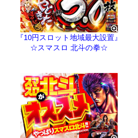
『10円スロット地域最大設置』
☆スマスロ 北斗の拳☆