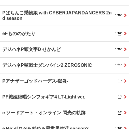
Pぱちんこ乗物娘 with CYBERJAPANDANCERS 2n
d season
eFもののがたり
デジハネP頭文字D せかんど
デジハネP聖戦士ダンバイン2 ZEROSONIC
Pアナザーゴッドハーデス‐獄炎‐
PF戦姫絶唱シンフォギア4 LT‐Light ver.
e ソードアート・オンライン 閃光の軌跡
e Re:ゼロから始める異世界生活 season2