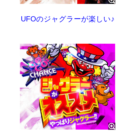
UFOのジャグラーが楽しい♪