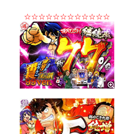
☆☆☆☆☆☆☆☆☆☆☆☆