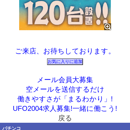
ご来店、お待ちしております。
メール会員大募集
空メールを送信するだけ
働きやすさが「まるわかり」!
UFO2004求人募集!一緒に働こう!
戻る
パチンコ