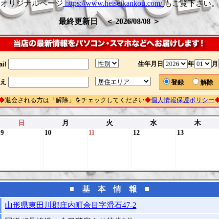
オリジナルページ
https://www.heiseikankou.com/
もご覧下さい。
最終更新日 ＜ 2026/08/08 ＞
生年月日
年
月
il
え
登録
解
◆
退会される方は「解除」をチェックしてください
◆
個人情報保護ポリシー
日
月
火
水
木
9
10
11
12
13
■ 基 本 情 報 ■
山形県東田川郡庄内町余目字滑石47-2