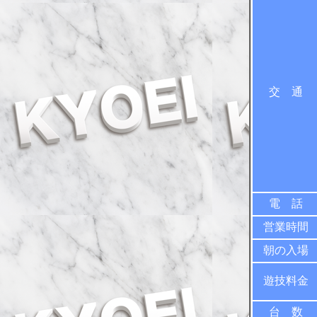
交 通
電 話
営業時間
朝の入場
遊技料金
台 数