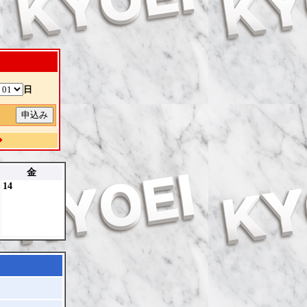
日
除
◆
金
14