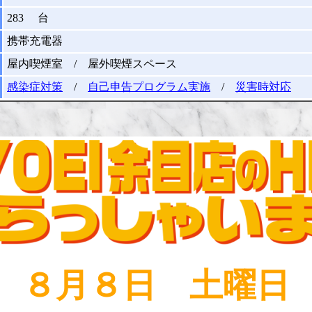
283 台
携帯充電器
屋内喫煙室 / 屋外喫煙スペース
感染症対策
/
自己申告プログラム実施
/
災害時対応
８月８日 土曜日