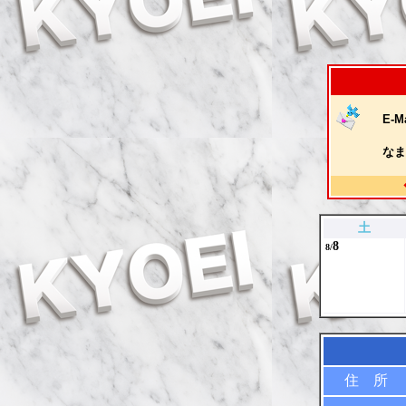
E-Ma
なま
土
8
8/
住 所