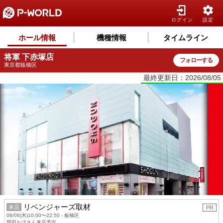
ログイン
設定
ホール情報
機種情報
タイムライン
将軍 下赤塚店
フォローする
東京都板橋区
最終更新日：2026/08/05
リベンジャーズ取材
来店
PR
08/06(木)10:00〜22:50 - 板橋区
岡田ちほさん来店予定