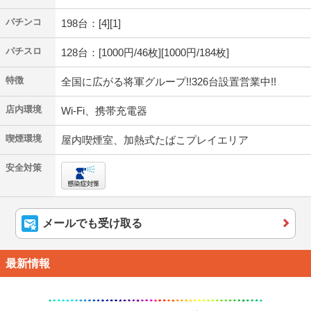
パチンコ
198台：[4][1]
パチスロ
128台：[1000円/46枚][1000円/184枚]
特徴
全国に広がる将軍グループ!!326台設置営業中!!
店内環境
Wi-Fi、携帯充電器
喫煙環境
屋内喫煙室、加熱式たばこプレイエリア
安全対策
メールでも受け取る
最新情報