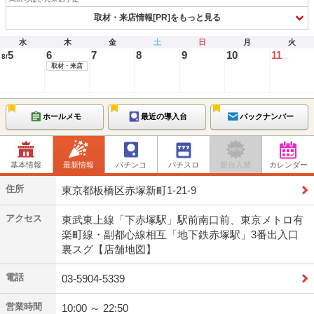
取材・来店情報[PR]をもっと見る
水
木
金
土
日
月
火
5
6
7
8
9
10
11
8/
取材・来店
ホールメモ
最近の導入台
バックナンバー
基本情報
最新情報
パチンコ
パチスロ
新台入替
カレンダー
住所
東京都板橋区赤塚新町1-21-9
アクセス
東武東上線「下赤塚駅」駅前南口前、東京メトロ有
楽町線・副都心線相互「地下鉄赤塚駅」3番出入口
裏スグ【店舗地図】
電話
03-5904-5339
営業時間
10:00 ～ 22:50