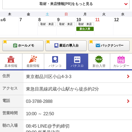
取材・来店情報[PR]をもっと見る
木
金
土
日
月
火
水
6
7
8
9
10
11
12
8/
取材・来店
取材・来店
取材・来店
新台入替
ホールメモ
最近の導入台
バックナンバー
基本情報
最新情報
パチンコ
パチスロ
新台入替
カレンダー
住所
東京都品川区小山4-3-3
アクセス
東急目黒線武蔵小山駅から徒歩約2分
電話
03-3788-2888
営業時間
10:00 ～ 22:50
朝の入場
08:45 LINE@予約締切