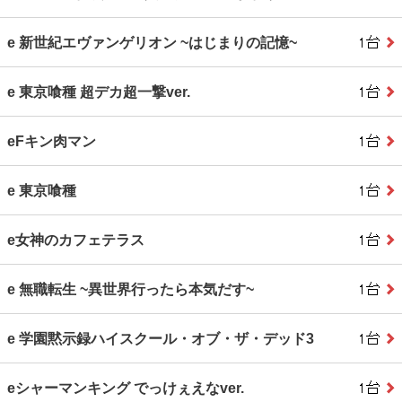
e 新世紀エヴァンゲリオン ~はじまりの記憶~
e 東京喰種 超デカ超一撃ver.
eFキン肉マン
e 東京喰種
e女神のカフェテラス
e 無職転生 ~異世界行ったら本気だす~
e 学園黙示録ハイスクール・オブ・ザ・デッド3
eシャーマンキング でっけぇえなver.