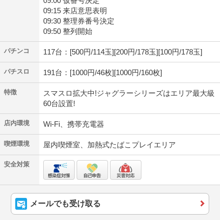
09:00 仮番号決定
09:15 来店意思表明
09:30 整理券番号決定
09:50 整列開始
パチンコ
117台：[500円/114玉][200円/178玉][100円/178玉]
パチスロ
191台：[1000円/46枚][1000円/160枚]
特徴
スマスロ拡大中!ジャグラーシリーズはエリア最大級
60台設置!
店内環境
Wi-Fi、携帯充電器
喫煙環境
屋内喫煙室、加熱式たばこプレイエリア
安全対策
メールでも受け取る