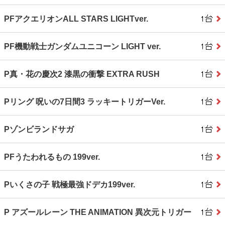
PFアクエリオンALL STARS LIGHTver.
PF機動戦士ガンダムユニコーン LIGHT ver.
P真・花の慶次2 漆黒の衝撃 EXTRA RUSH
Pリング 呪いの7日間3 ラッキートリガーVer.
Pゾンビランドサガ
PFうたわれるもの 199ver.
Pいくさの子 戦極最強ドデカ199ver.
P アズールレーン THE ANIMATION 異次元トリガー