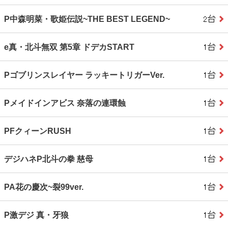
P中森明菜・歌姫伝説~THE BEST LEGEND~
e真・北斗無双 第5章 ドデカSTART
Pゴブリンスレイヤー ラッキートリガーVer.
Pメイドインアビス 奈落の連環蝕
PFクィーンRUSH
デジハネP北斗の拳 慈母
PA花の慶次~裂99ver.
P激デジ 真・牙狼