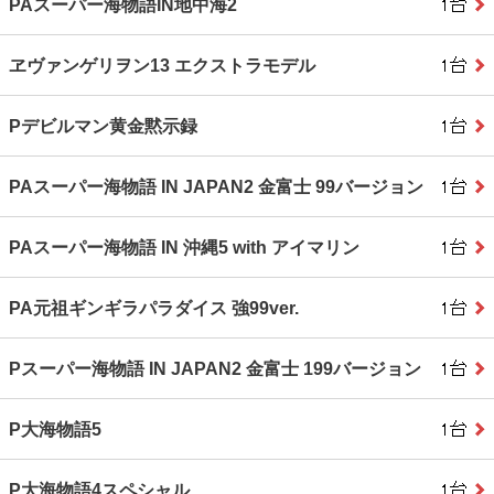
PAスーパー海物語IN地中海2
ヱヴァンゲリヲン13 エクストラモデル
Pデビルマン黄金黙示録
PAスーパー海物語 IN JAPAN2 金富士 99バージョン
PAスーパー海物語 IN 沖縄5 with アイマリン
PA元祖ギンギラパラダイス 強99ver.
Pスーパー海物語 IN JAPAN2 金富士 199バージョン
P大海物語5
P大海物語4スペシャル