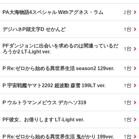
PA大海物語4スペシャル Withアグネス・ラム
デジハネP頭文字D せかんど
PFダンジョンに出会いを求めるのは間違っているだ
ろうか2 LT‐Light ver.
P Re:ゼロから始める異世界生活 season2 129ver.
P 宇宙戦艦ヤマト2202 超波動 森雪 199LT ver.
P ウルトラマンメビウス デカヘソ319
PF彼女、お借りします LT‐Light ver.
P Re:ゼロから始める異世界生活 鬼がかり 199ver.