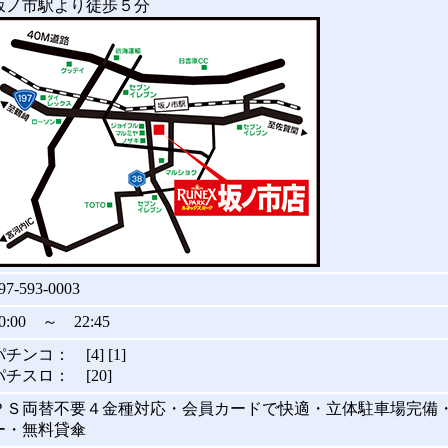
坂ノ市駅より徒歩５分
97-593-0003
0:00 ～ 22:45
パチンコ： [4] [1]
パチスロ： [20]
ＰＳ両替不要４金種対応・会員カードで快適・立体駐車場完備
ー・無料貸傘