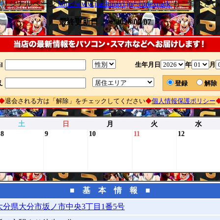
オリジナルページ
http://www.pachinavi.jp/~runexpark
もご覧下さい
最終更新日 ＜ 2026/08/07 ＞
生年月日
年
月
l
え
登録
解
◆
退会される方は「解除」をチェックしてください
◆
個人情報保護ポリシー
土
日
月
火
水
8
9
10
11
12
■ 基 本 情 報 ■
大分県大分市坂ノ市中央3丁目1番5号