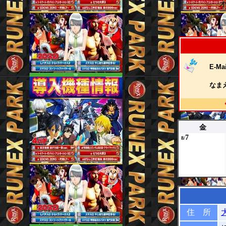
E-Mai
なま
金
7
8/
住 所