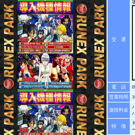
交 通
電 話
0
営業時間
1
遊技料金
特 徴