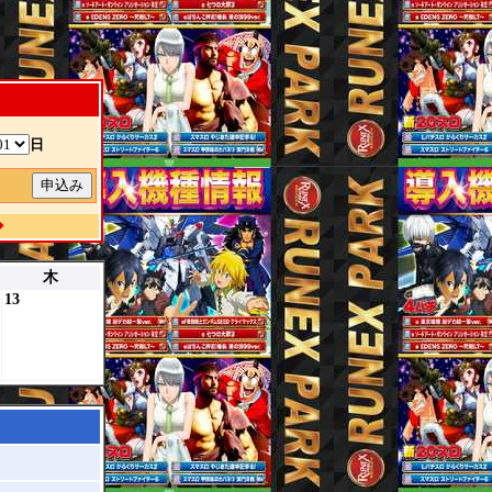
。
日
除
◆
木
13