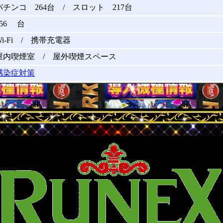
パチンコ 264台 / スロット 217台
356 台
Wi-Fi / 携帯充電器
屋内喫煙室 / 屋外喫煙スペース
感染症対策