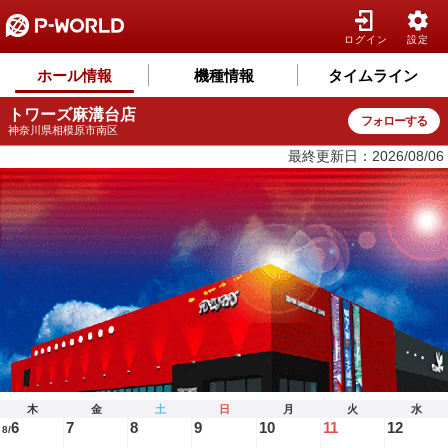
ログイン
設定
ホール情報
機種情報
タイムライン
トワーズ麻溝台店
フォローする
神奈川県相模原市南区
最終更新日：2026/08/06
木
金
土
日
月
火
水
6
7
8
9
10
11
12
8/