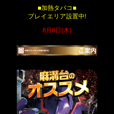
■加熱タバコ■
プレイエリア設置中!
8月6日(木)