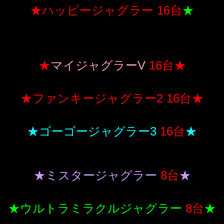
★
ハッピージャグラー
16
台
★
★
マイジャグラーV
16台
★
★
ファンキージャグラー2
16
台
★
★
ゴーゴージャグラー3
16台
★
★
ミスタージャグラー
8台
★
★
ウルトラミラクルジャグラー
8台
★