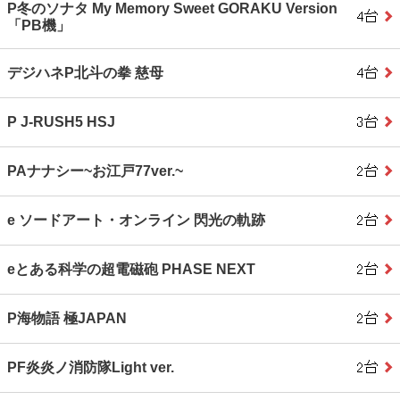
P冬のソナタ My Memory Sweet GORAKU Version
「PB機」
デジハネP北斗の拳 慈母
P J‐RUSH5 HSJ
PAナナシー~お江戸77ver.~
e ソードアート・オンライン 閃光の軌跡
eとある科学の超電磁砲 PHASE NEXT
P海物語 極JAPAN
PF炎炎ノ消防隊Light ver.