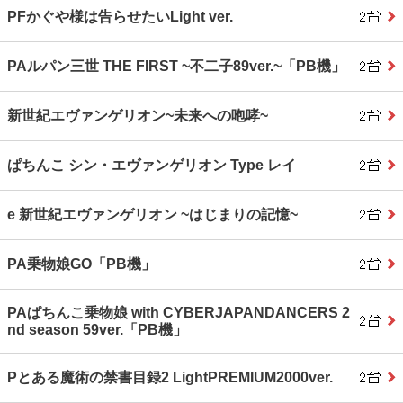
PFかぐや様は告らせたいLight ver.
PAルパン三世 THE FIRST ~不二子89ver.~「PB機」
新世紀エヴァンゲリオン~未来への咆哮~
ぱちんこ シン・エヴァンゲリオン Type レイ
e 新世紀エヴァンゲリオン ~はじまりの記憶~
PA乗物娘GO「PB機」
PAぱちんこ乗物娘 with CYBERJAPANDANCERS 2
nd season 59ver.「PB機」
Pとある魔術の禁書目録2 LightPREMIUM2000ver.