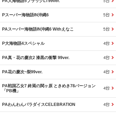
PA大海物語5ブラックLT99ver.
Pスーパー海物語IN沖縄6
PAスーパー海物語IN沖縄6 Withえなこ
P大海物語4スペシャル
PA真・花の慶次2 漆黒の衝撃 99ver.
PA花の慶次~裂99ver.
PA戦国乙女7 終焉の関ヶ原 ときめき78バージョン
「PB機」
PAわんわんパラダイスCELEBRATION