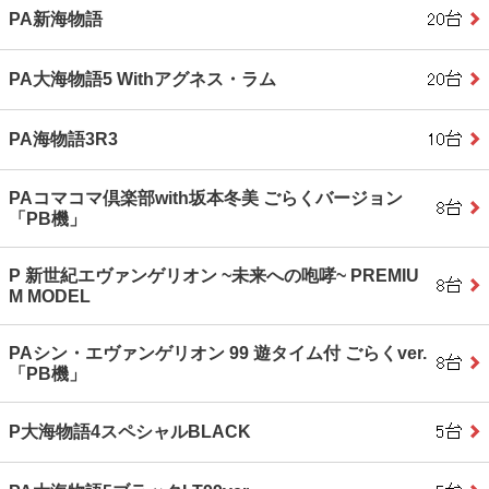
PA新海物語
PA大海物語5 Withアグネス・ラム
PA海物語3R3
PAコマコマ倶楽部with坂本冬美 ごらくバージョン
「PB機」
P 新世紀エヴァンゲリオン ~未来への咆哮~ PREMIU
M MODEL
PAシン・エヴァンゲリオン 99 遊タイム付 ごらくver.
「PB機」
P大海物語4スペシャルBLACK