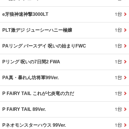
e牙狼神速神撃3000LT
PLT激デジ ジューシーハニー極嬢
PAリング バースデイ 呪いの始まりFWC
Pリング 呪いの7日間2 FWA
PA真・暴れん坊将軍99Ver.
P FAIRY TAIL これが七炎竜の力だ
P FAIRY TAIL 89Ver.
Pネオモンスターハウス 99Ver.