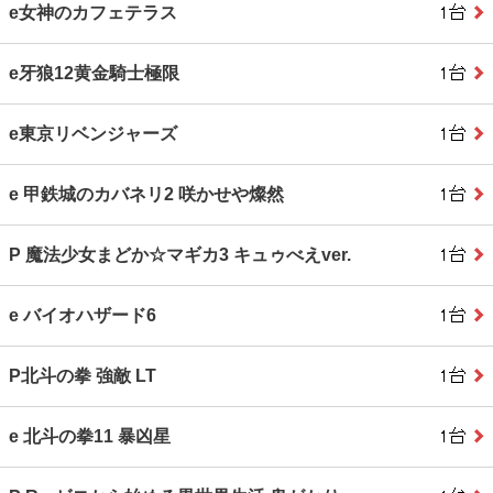
e女神のカフェテラス
e牙狼12黄金騎士極限
e東京リベンジャーズ
e 甲鉄城のカバネリ2 咲かせや燦然
P 魔法少女まどか☆マギカ3 キュゥべえver.
e バイオハザード6
P北斗の拳 強敵 LT
e 北斗の拳11 暴凶星