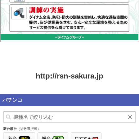
http://rsn-sakura.jp
パチンコ
新台増台
（複数選択可）
新台
増台
おすすめ