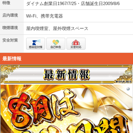
特徴
ダイナム創業日1967/7/25・店舗誕生日2009/8/6
店内環境
Wi-Fi、携帯充電器
喫煙環境
屋内喫煙室、屋外喫煙スペース
安全対策
最新情報