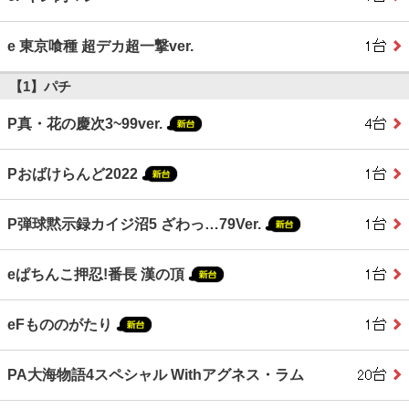
e 東京喰種 超デカ超一撃ver.
【1】パチ
P真・花の慶次3~99ver.
Pおばけらんど2022
P弾球黙示録カイジ沼5 ざわっ…79Ver.
eぱちんこ押忍!番長 漢の頂
eFもののがたり
PA大海物語4スペシャル Withアグネス・ラム