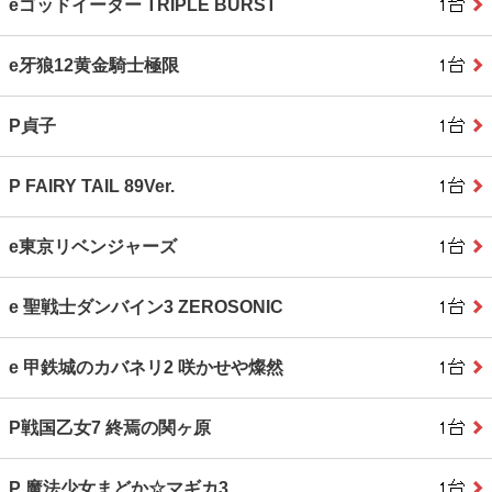
eゴッドイーター TRIPLE BURST
e牙狼12黄金騎士極限
P貞子
P FAIRY TAIL 89Ver.
e東京リベンジャーズ
e 聖戦士ダンバイン3 ZEROSONIC
e 甲鉄城のカバネリ2 咲かせや燦然
P戦国乙女7 終焉の関ヶ原
P 魔法少女まどか☆マギカ3