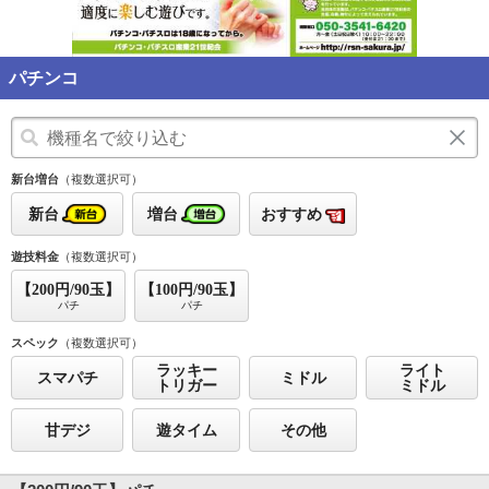
パチンコ
新台増台
（複数選択可）
新台
増台
おすすめ
遊技料金
（複数選択可）
【200円/90玉】
【100円/90玉】
パチ
パチ
スペック
（複数選択可）
ラッキー
ライト
スマパチ
ミドル
トリガー
ミドル
甘デジ
遊タイム
その他