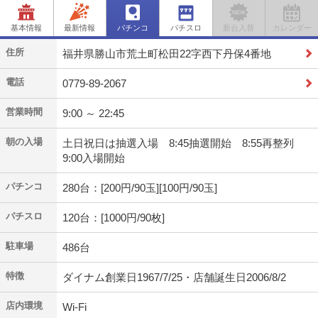
基本情報
最新情報
パチンコ
パチスロ
新台入替
カレンダー
住所
福井県勝山市荒土町松田22字西下丹保4番地
電話
0779-89-2067
営業時間
9:00 ～ 22:45
朝の入場
土日祝日は抽選入場 8:45抽選開始 8:55再整列
9:00入場開始
パチンコ
280台：[200円/90玉][100円/90玉]
パチスロ
120台：[1000円/90枚]
駐車場
486台
特徴
ダイナム創業日1967/7/25・店舗誕生日2006/8/2
店内環境
Wi-Fi