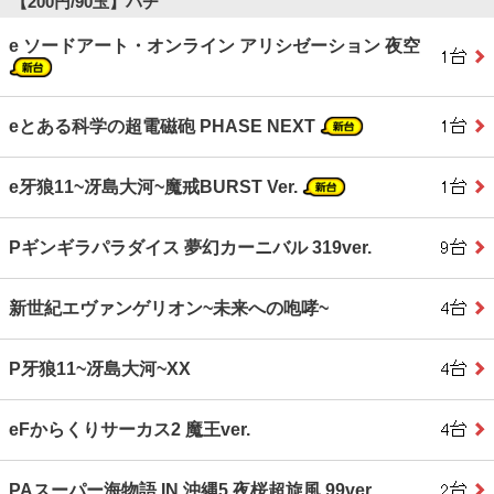
【200円/90玉】パチ
e ソードアート・オンライン アリシゼーション 夜空
eとある科学の超電磁砲 PHASE NEXT
e牙狼11~冴島大河~魔戒BURST Ver.
Pギンギラパラダイス 夢幻カーニバル 319ver.
新世紀エヴァンゲリオン~未来への咆哮~
P牙狼11~冴島大河~XX
eFからくりサーカス2 魔王ver.
PAスーパー海物語 IN 沖縄5 夜桜超旋風 99ver.