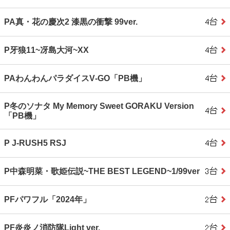
PA真・花の慶次2 漆黒の衝撃 99ver.
P牙狼11~冴島大河~XX
PAわんわんパラダイスV‐GO「PB機」
P冬のソナタ My Memory Sweet GORAKU Version
「PB機」
P J‐RUSH5 RSJ
P中森明菜・歌姫伝説~THE BEST LEGEND~1/99ver
PFパワフル「2024年」
PF炎炎ノ消防隊Light ver.