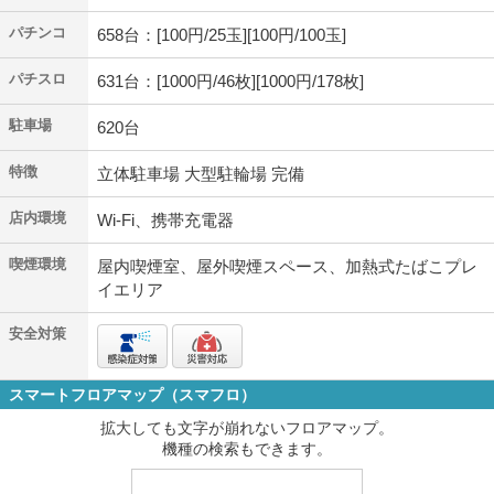
パチンコ
658台：[100円/25玉][100円/100玉]
パチスロ
631台：[1000円/46枚][1000円/178枚]
駐車場
620台
特徴
立体駐車場 大型駐輪場 完備
店内環境
Wi-Fi、携帯充電器
喫煙環境
屋内喫煙室、屋外喫煙スペース、加熱式たばこプレ
イエリア
安全対策
スマートフロアマップ（スマフロ）
拡大しても文字が崩れないフロアマップ。
機種の検索もできます。