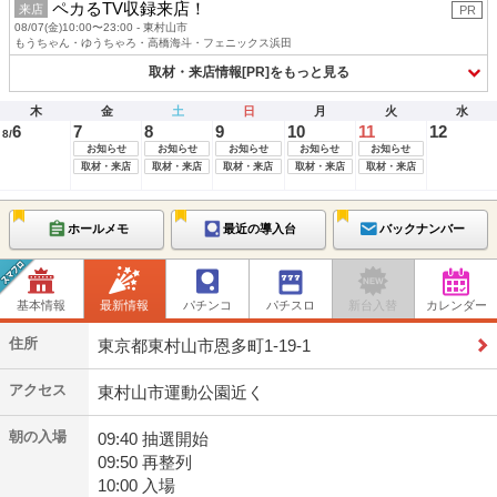
ペカるTV収録来店！
来店
PR
08/07(金)10:00〜23:00 - 東村山市
もうちゃん・ゆうちゃろ・高橋海斗・フェニックス浜田
取材・来店情報[PR]をもっと見る
木
金
土
日
月
火
水
6
7
8
9
10
11
12
8/
お知らせ
お知らせ
お知らせ
お知らせ
お知らせ
取材・来店
取材・来店
取材・来店
取材・来店
取材・来店
ホールメモ
最近の導入台
バックナンバー
基本情報
最新情報
パチンコ
パチスロ
新台入替
カレンダー
住所
東京都東村山市恩多町1-19-1
アクセス
東村山市運動公園近く
朝の入場
09:40 抽選開始
09:50 再整列
10:00 入場