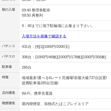
朝の入場
09:40 整理券配布
09:50 再整列
9：40までに地下駐輪場にお集まり下さい。
入場方法を画像で確認する
パチンコ
431台：[4][1][1000円/2000玉]
パチスロ
306台：[1000円/46枚][1000円/178枚][1000円/356枚]
駐車場
285台
特徴
地域最多!選べる6レート完備!駅前最大級737台設置!
提携駐車場285台完備!
店内環境
Wi-Fi、携帯充電器
喫煙環境
屋内喫煙室、加熱式たばこプレイエリア