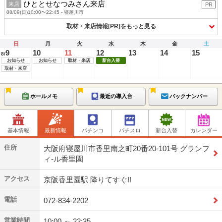
ひととせなつみさん来店
来店
PR
08/09(日)10:00〜22:45 - 寝屋川市
取材・来店情報[PR]をもっと見る
日
月
火
水
木
金
土
9
10
11
12
13
14
15
8/
お知らせ
お知らせ
取材・来店
新台入替
取材・来店
ホールメモ
最近の導入台
バックナンバー
基本情報
最新情報
パチンコ
パチスロ
新台入替
カレンダー
住所
大阪府寝屋川市香里南之町20番20-101号 グランフ
ィ-ル香里園
アクセス
京阪香里園駅 降りてすぐ!!
電話
072-834-2202
営業時間
10:00 ～ 22:35