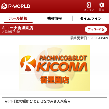
ログイン
設定
ホール情報
機種情報
タイムライン
キコーナ香里園店
フォローする
大阪府寝屋川市
最終更新日：2026/08/09
★8.9(日)大感謝!ひととせなつみさん来店★