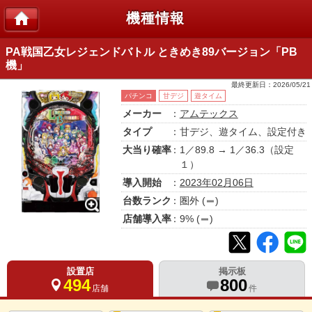
機種情報
PA戦国乙女レジェンドバトル ときめき89バージョン「PB
機」
最終更新日：
2026/05/21
パチンコ
甘デジ
遊タイム
メーカー
：
アムテックス
タイプ
：甘デジ、遊タイム、設定付き
大当り確率
：1／89.8 → 1／36.3（設定
１）
導入開始
：
2023年02月06日
台数ランク
：
圏外
(
)
店舗導入率
：
9
% (
)
設置店
掲示板
494
800
店舗
件