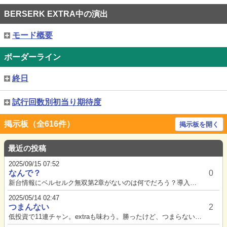
BERSERK EXTRA中の演出
モード概要
ボーダーライン
終日
試行回数別初当り期待度
掲示板（全616件）
掲示板を開く
最近の投稿
2025/09/15 07:52
なんで？
0
新台情報にベルセルク無双第2章がないのは何でだろう？導入延期？
2025/05/14 02:47
つまんない
2
低投資で11連チャン。extraも味わう。勝ったけど、つまらない。 当たっても開始まで長いし、1回1回トータルも出るし長...