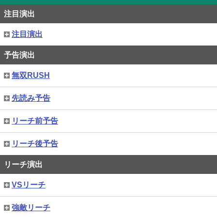
注目演出
注目演出
予告演出
無双RUSH
先読み予告
リーチ前予告
リーチ後予告
リーチ演出
VSリーチ
強敵リーチ