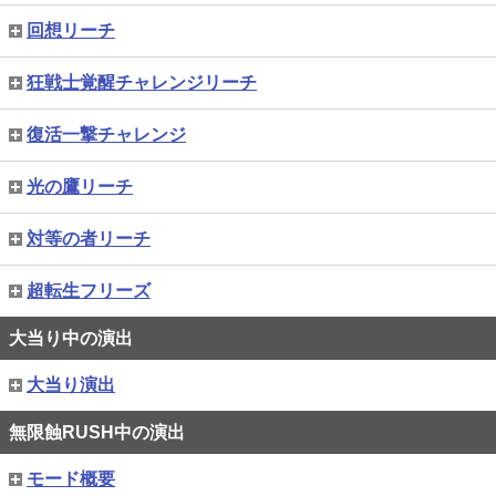
回想リーチ
狂戦士覚醒チャレンジリーチ
復活一撃チャレンジ
光の鷹リーチ
対等の者リーチ
超転生フリーズ
大当り中の演出
大当り演出
無限蝕RUSH中の演出
モード概要