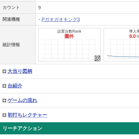
カウント
9
関連機種
Pガオガオキング3
設置台数Rank
導入
圏外
8.0
統計情報
大当り図柄
台紹介
ゲームの流れ
初打ちレクチャー
リーチアクション