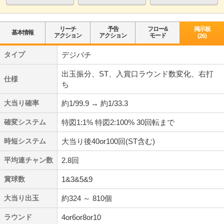
リーチ
予告
フロー&
掲示板
基本情報
アクション
アクション
モード
(26)
タイプ
デジパチ
出玉振分、ST、入賞口ラウンド数変化、右打
仕様
ち
大当り確率
約1/99.9 → 約1/33.3
確変システム
特図1:1% 特図2:100% 30回転まで
時短システム
大当り後40or100回(ST含む)
平均連チャン数
2.8回
賞球数
1&3&5&9
大当り出玉
約324 ～ 810個
ラウンド
4or6or8or10