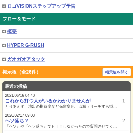
ロゴVISIONステップアップ予告
フロー＆モード
概要
HYPER G-RUSH
ガオガオアタック
掲示板（全26件）
掲示板を開く
最近の投稿
2021/06/16 04:40
これから打つ人がいるかわかりませんが
1
とりあえず、演出の期待度など保留変化 点滅（リーチすら掛からないこともあるが、当たる時によく絡む。期待度3％ぐらい。保留...
2020/02/17 09:03
ヘソ落ち？
2
『ヘソ』や『ヘソ落ち』でＨＩＴしなかったので質問させてください。先日、やっとこさラッシュに入れてＶ入賞を確認してからトイ...