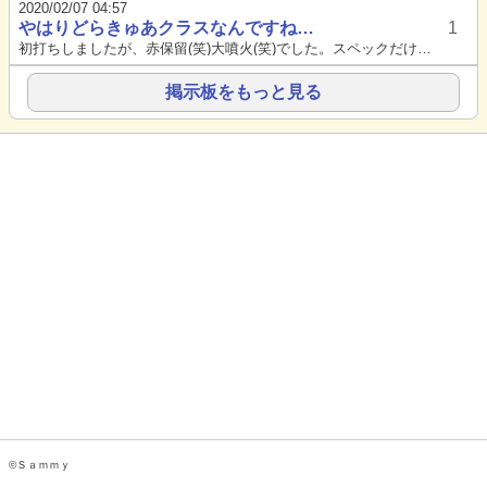
2020/02/07 04:57
やはりどらきゅあクラスなんですね…
1
初打ちしましたが、赤保留(笑)大噴火(笑)でした。スペックだけ把握してましたが、演出バランス知識皆無で挑むも100回転回...
掲示板をもっと見る
©Ｓａｍｍｙ