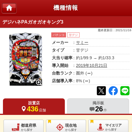
機種情報
デジハネPAガオガオキング3
最終更新日：
2021/11/16
パチンコ
甘デジ
メーカー
：
サミー
タイプ
：甘デジ
大当り確率
：約1/99.9 → 約1/33.3
導入開始
：
2019年10月21日
台数ランク
：
圏外
(
)
店舗導入率
：
8
% (
)
設置店
掲示板
436
26
店舗
件
都道府県
現在地
マイエリア
から探す
から探す
から探す