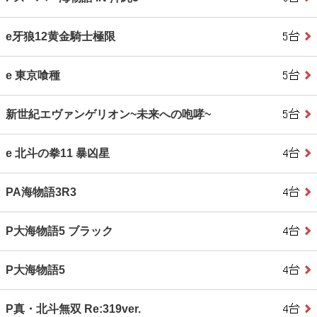
e牙狼12黄金騎士極限
e 東京喰種
新世紀エヴァンゲリオン~未来への咆哮~
e 北斗の拳11 暴凶星
PA海物語3R3
P大海物語5 ブラック
P大海物語5
P真・北斗無双 Re:319ver.