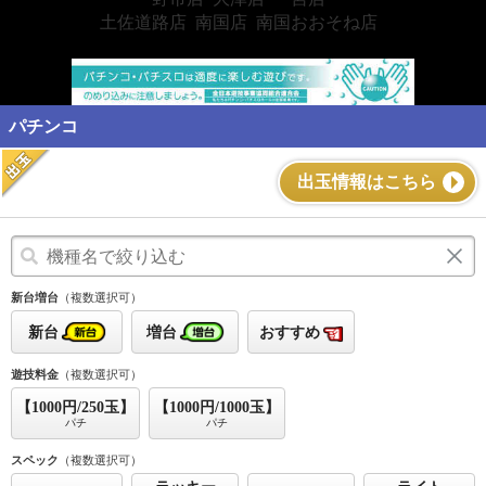
土佐道路店
南国店
南国おおそね店
パチンコ
出玉情報はこちら
新台増台
（複数選択可）
新台
増台
おすすめ
遊技料金
（複数選択可）
【1000円/250玉】
【1000円/1000玉】
パチ
パチ
スペック
（複数選択可）