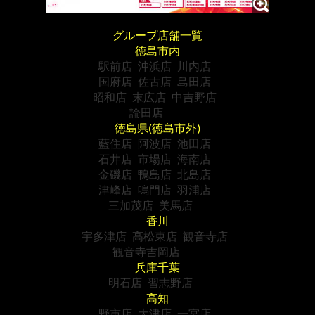
グループ店舗一覧
徳島市内
駅前店
沖浜店
川内店
国府店
佐古店
島田店
昭和店
末広店
中吉野店
論田店
徳島県(徳島市外)
藍住店
阿波店
池田店
石井店
市場店
海南店
金磯店
鴨島店
北島店
津峰店
鳴門店
羽浦店
三加茂店
美馬店
香川
宇多津店
高松東店
観音寺店
観音寺吉岡店
兵庫千葉
明石店
習志野店
高知
野市店
大津店
一宮店