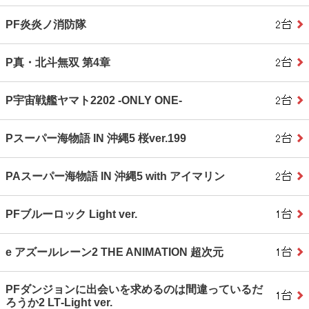
PF炎炎ノ消防隊
P真・北斗無双 第4章
P宇宙戦艦ヤマト2202 ‐ONLY ONE‐
Pスーパー海物語 IN 沖縄5 桜ver.199
PAスーパー海物語 IN 沖縄5 with アイマリン
PFブルーロック Light ver.
e アズールレーン2 THE ANIMATION 超次元
PFダンジョンに出会いを求めるのは間違っているだ
ろうか2 LT‐Light ver.