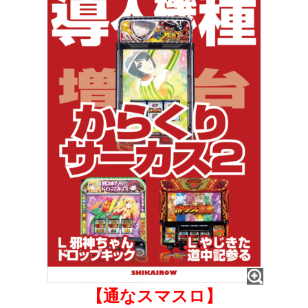
【通なスマスロ】