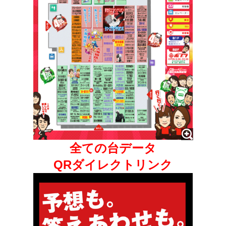
全ての台データ
QRダイレクトリンク