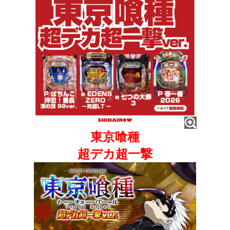
東京喰種
超デカ超一撃