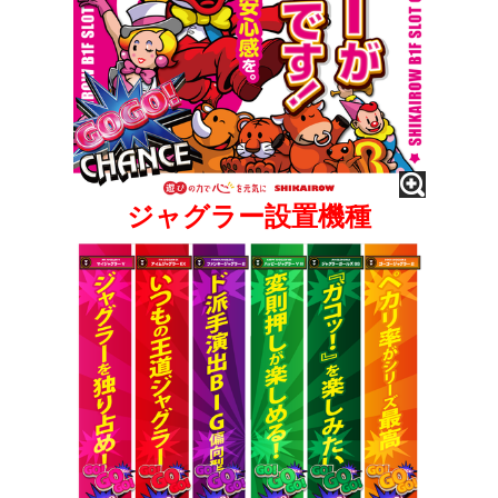
ジャグラー設置機種