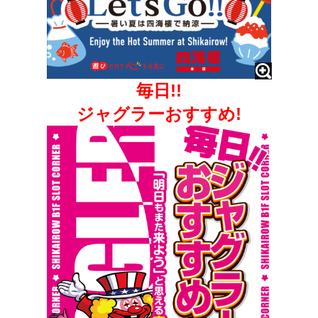
毎日!!
ジャグラーおすすめ!