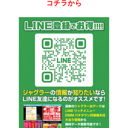
コチラから