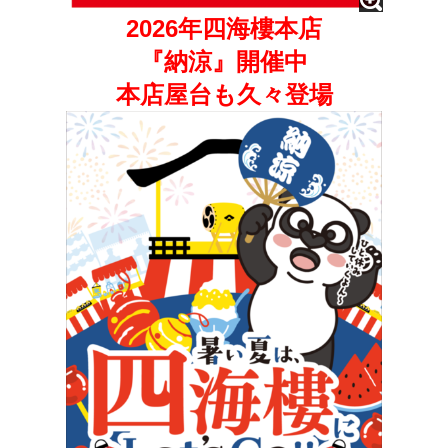
2026年四海樓本店
『納涼』開催中
本店屋台も久々登場