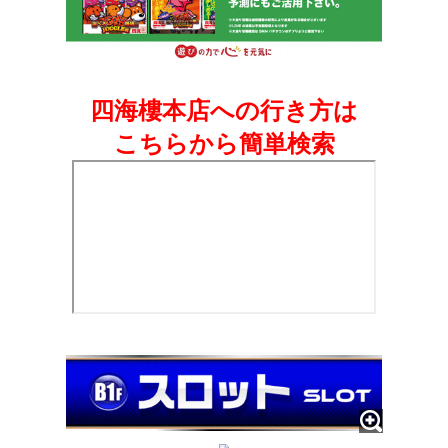
四海樓本店への行き方は
こちらから簡単検索