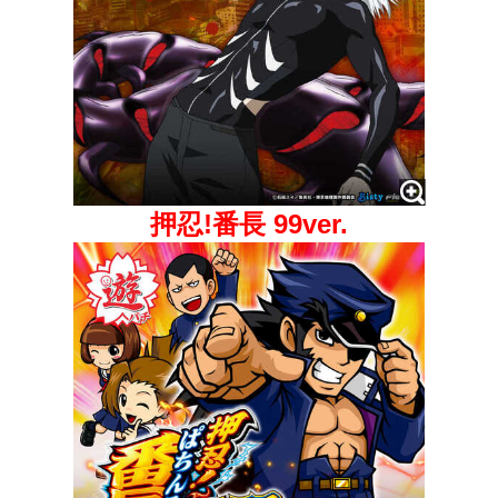
押忍!番長 99ver.