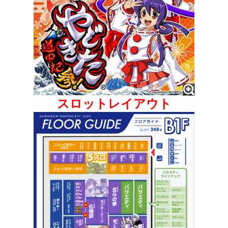
スロットレイアウト