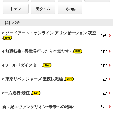
甘デジ
遊タイム
その他
【4】パチ
e ソードアート・オンライン アリシゼーション 夜空
e 無職転生 ~異世界行ったら本気だす~
eワールドダイスター
e 東京リベンジャーズ 聖夜決戦編
e一方通行 最狂
新世紀エヴァンゲリオン~未来への咆哮~