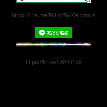
https://line.me/R/ti/p/%40elgran-s
https://lin.ee/J6YO19x