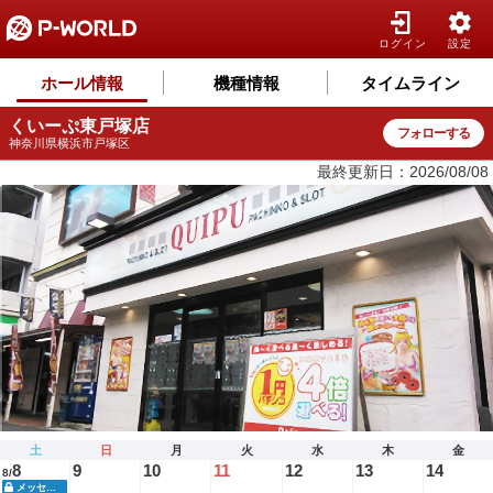
ログイン
設定
ホール情報
機種情報
タイムライン
くいーぷ東戸塚店
フォローする
神奈川県横浜市戸塚区
最終更新日：2026/08/08
土
日
月
火
水
木
金
8
9
10
11
12
13
14
8/
メッセージ