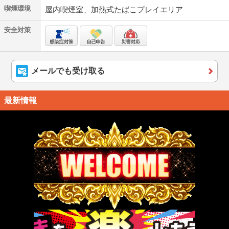
喫煙環境
屋内喫煙室、加熱式たばこプレイエリア
安全対策
メールでも受け取る
最新情報