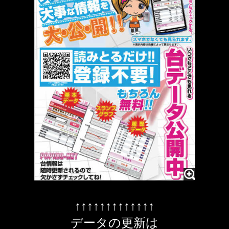
↑↑↑↑↑↑↑↑↑↑↑↑↑
データの更新は