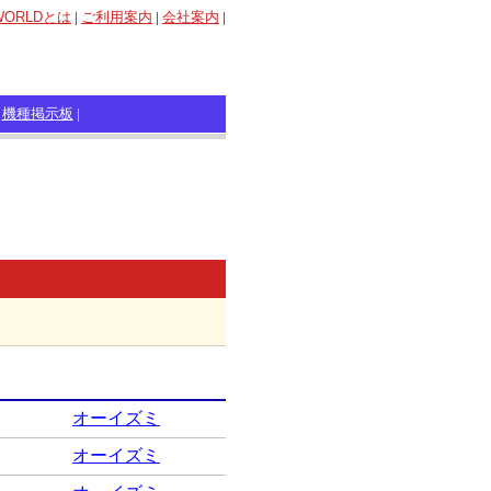
WORLD
とは
|
ご利用案内
|
会社案内
|
|
機種掲示板
|
オーイズミ
オーイズミ