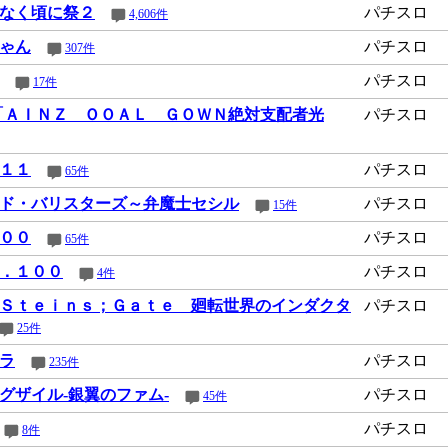
なく頃に祭２
パチスロ
4,606件
ゃん
パチスロ
307件
パチスロ
17件
「ＡＩＮＺ ＯＯＡＬ ＧＯＷＮ絶対支配者光
パチスロ
１１
パチスロ
65件
ド・バリスターズ～弁魔士セシル
パチスロ
15件
００
パチスロ
65件
．１００
パチスロ
4件
Ｓｔｅｉｎｓ；Ｇａｔｅ 廻転世界のインダクタ
パチスロ
25件
ラ
パチスロ
235件
グザイル‐銀翼のファム‐
パチスロ
45件
パチスロ
8件