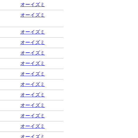
オーイズミ
オーイズミ
オーイズミ
オーイズミ
オーイズミ
オーイズミ
オーイズミ
オーイズミ
オーイズミ
オーイズミ
オーイズミ
オーイズミ
オーイズミ