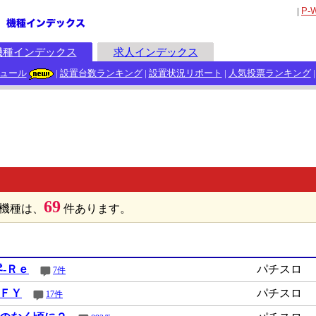
|
P-
機種インデックス
求人インデックス
ュール
|
設置台数ランキング
|
設置状況リポート
|
人気投票ランキング
69
機種は、
件あります。
‐Ｒｅ
パチスロ
7件
ＦＹ
パチスロ
17件