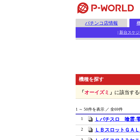
パチンコ店情報
|
新台スケジ
機種を探す
「
オーイズミ
」
に該当する
1 ～ 50件を表示 ／ 全69件
1
Ｌパチスロ 喰霊‐零
2
ＬＢスロットＧＡＬ
3