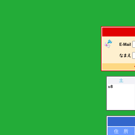
E-Mail
なまえ
土
8
8/
住 所