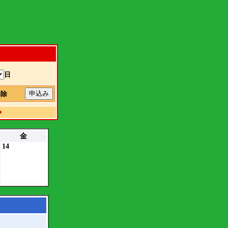
日
解除
◆
金
14