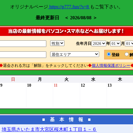
オリジナルページ
https://p777.fun/?s=8
もご覧下さい。
最終更新日 ＜ 2026/08/08 ＞
生年月日
年
月
登録
◆
退会される方は「解除」をチェックしてください
◆
個人情報保護ポリシー
日
月
火
水
木
9
10
11
12
13
■ 基 本 情 報 ■
埼玉県さいたま市大宮区桜木町１丁目１－６