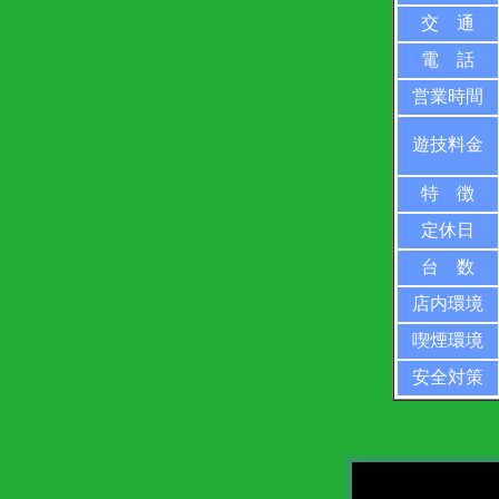
交 通
電 話
営業時間
遊技料金
特 徴
定休日
台 数
店内環境
喫煙環境
安全対策