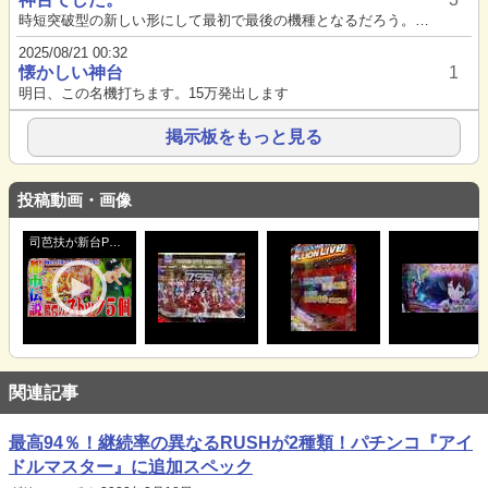
時短突破型の新しい形にして最初で最後の機種となるだろう。初当たりの振り分けで勝負ではなく、初当たり取ってからの勝負となる...
2025/08/21 00:32
懐かしい神台
1
明日、この名機打ちます。15万発出します
掲示板をもっと見る
投稿動画・画像
司芭扶が新台Pア
イマスでストック
を５個貯めた結果
【SEVEN'S TV
#460】
関連記事
最高94％！継続率の異なるRUSHが2種類！パチンコ『アイ
ドルマスター』に追加スペック