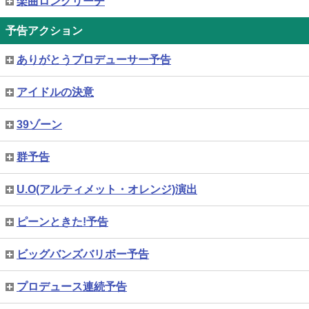
楽曲ロングリーチ
予告アクション
ありがとうプロデューサー予告
アイドルの決意
39ゾーン
群予告
U.O(アルティメット・オレンジ)演出
ピーンときた!予告
ビッグバンズバリボー予告
プロデュース連続予告