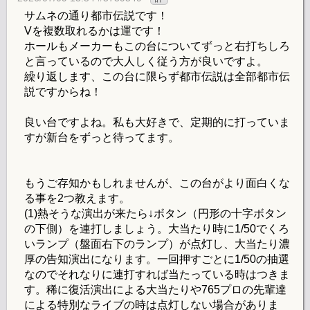
サムネの通り都市伝説です！
Vを複数取れるかは運です！
ホールもメーカーもこの台についてずっと右打ちしろ
と言っているので大人しく従う方が良いですよ。
繰り返します、この台に限らず都市伝説は全部都市伝
説ですからね！
良い台ですよね。私も大好きで、定期的に打っていま
すが新台をずっと待ってます。
もうご存知かもしれませんが、この台がより面白くな
る事を2つ教えます。
(1)熱そうな演出が来たら↓ボタン（円形の十字ボタン
の下側）を連打しましょう。大当たり時に1/50でくろ
いランプ（盤面右下のランプ）が点灯し、大当たり濃
厚の告知演出になります。一回押すごとに1/50の抽選
なのでそれなりに連打すれば当たっている時はつきま
す。稀に復活演出による大当たりや765プロの先輩達
による特別なライブの時は点灯しない場合がありま