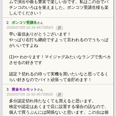
ムで演出や曲も豊富で楽しい台です。私はこの台でパ
チンコのいろはを覚えました。ポンコツ受講生様も楽
しんでください！
2.
ポンコツ受講生
さん
2026/07/09 16:34 #5739563
評
早い返信ありがとうございます！
やっぱり右打ち継続ですよって言われるのでうちっぱ
がいいですよね
(1)>> わかります！マイジャグみたいなランプで先ペカ
させるの好きです
認定？切れるの待って実機を買いたいなと思ってるく
らい好きなのでバイト頑張って金貯めます！
3.
黄金モルモット
さん
2026/07/09 16:50 #5739565
評
多分認定切れ待たなくても買えると思います。
検定や認定はあくまで店に設置する場合の話なので、
個人で買うぶんには関係ないと思います。この台は個