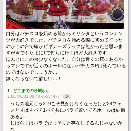
自分はパチスロを始める前からミリシタというコンテン
ツが大好きでした。パチスロを始める際に初めて打った
のがこの台で確かビギナーズラックは無かったと思いま
すが今でもたまに1で打ちに行くほど大好きです…
ほんとにこの台少なくなった。自分は近くの店にあるか
らマシですが近くのホールにないパチカスPは死んでいる
のではないでしょうか…
無くならないで欲しい…！
1.
どこまでの牙城
さん
2023/08/31 08:48 #5554477
評
うちの地元じゃ319こそ見かけなくなったけど39フェ
スと甘は４パチ1パチ共にバラで置いてるホールは結構
あるよ
しばらくはバラでひっそりと存在してるんじゃないか
な