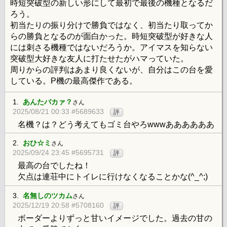
時短突破型の新しい形にして最初で最後の機種となるだ
ろう。
初当たりの振り分けで勝負ではなく、初当たり取ってか
らの勝負となるのが面白かった。時短突破型が好きな人
には刺さる機種ではないだろうか。アイマスを知らない
突破型大好きな友人に打たせたがハマっていた。
周りからの評判はあまり良くないが、自分はこの台を愛
している。P機の最高傑作である。
1.
あんたバカァ？
さん
2025/08/21 00:33 #5689633
評
名機？は？どう考えてもゴミ台やろwwwああああああ
2.
おひ☆ミ
さん
2025/09/24 23:45 #5695731
評
最高の台でしたね！
欠点は連荘中にトイレに行けなくなることかな(^_^;)
3.
名無しのツカム
さん
2025/12/19 20:58 #5708160
評
ボーダーよりずっと甘いイメージでした。過去の甘の