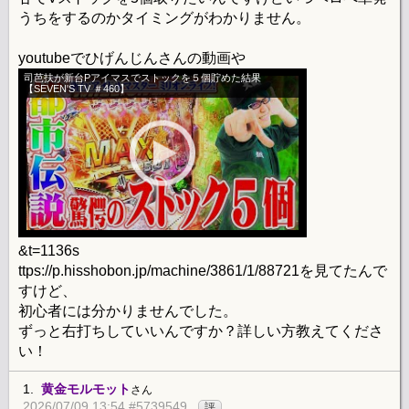
うちをするのかタイミングがわかりません。
youtubeでひげんじんさんの動画や
司芭扶が新台Pアイマスでストックを５個貯めた結果
【SEVEN'S TV ＃460】
&t=1136s
ttps://p.hisshobon.jp/machine/3861/1/88721を見てたんで
すけど、
初心者には分かりませんでした。
ずっと右打ちしていいんですか？詳しい方教えてくださ
い！
1.
黄金モルモット
さん
2026/07/09 13:54 #5739549
評