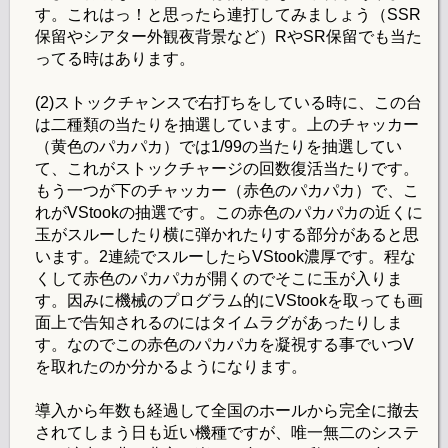
す。これはっ！と思ったら連打してみましょう（SSR
保留やシアター外観夜背景など）RやSR保留でも当た
ってる時はあります。
(2)ストックチャンスで右打ちをしている時に、この台
は二種類の当たりを抽選しています。上のチャッカー
（黄色のパカパカ）では1/99の当たりを抽選してい
て、これがストックチャージの回数復活当たりです。
もう一つが下のチャッカー（赤色のパカパカ）で、こ
れがVStookの抽選です。この赤色のパカパカの近くに
玉がスルーしたり横に弾かれたりする部分があると思
います。2連続でスルーしたらVStook濃厚です。程な
くして赤色のパカパカが開くのでそこに玉が入りま
す。因みに機械のプログラム的にVStookを取っても画
面上で告知されるのにはタイムラグがあったりしま
す。なのでこの赤色のパカパカを凝視する事でいつV
を取れたのか分かるようになります。
導入から年数も経過して全国のホールから完全に撤去
されてしまう日も近い機種ですが、唯一無二のシステ