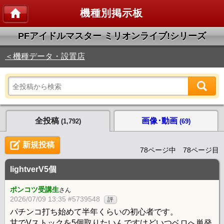
機種別掲示板
PFアイドルマスター ミリオンライブ!シリーズ
＜機種データ・設置店
全投稿
画像･動画
(1,792)
(69)
新規投稿
78ページ中 78ページ目
lightverV5個
ポンコツ受講生
さん
2026/07/09 13:35 #5739548
評
パチンコ打ち始めて半年くらいの初心者です。
甘でVストックを5個取りたいんですけどいつベロへ単発