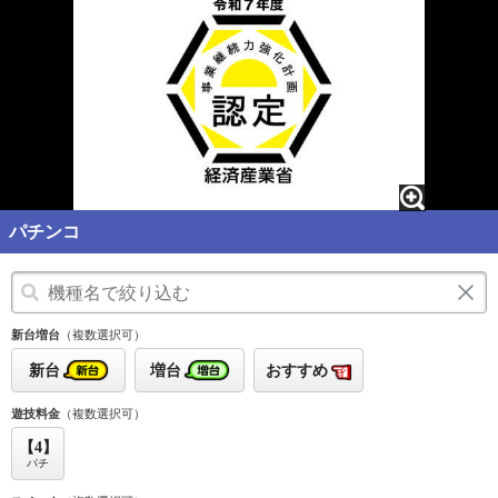
パチンコ
新台増台
（複数選択可）
新台
増台
おすすめ
遊技料金
（複数選択可）
【4】
パチ