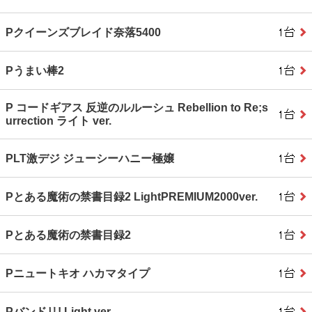
Pクイーンズブレイド奈落5400
Pうまい棒2
P コードギアス 反逆のルルーシュ Rebellion to Re;s
urrection ライト ver.
PLT激デジ ジューシーハニー極嬢
Pとある魔術の禁書目録2 LightPREMIUM2000ver.
Pとある魔術の禁書目録2
Pニュートキオ ハカマタイプ
Pバンドリ! Light ver.