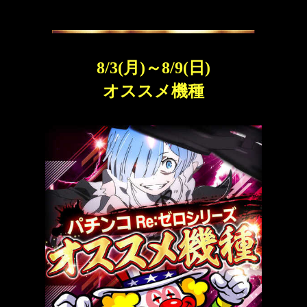
8/3(月)～8/9(日)
オススメ機種