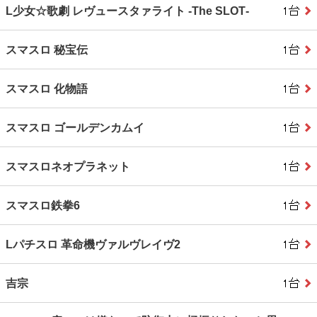
L少女☆歌劇 レヴュースタァライト ‐The SLOT‐
スマスロ 秘宝伝
スマスロ 化物語
スマスロ ゴールデンカムイ
スマスロネオプラネット
スマスロ鉄拳6
Lパチスロ 革命機ヴァルヴレイヴ2
吉宗