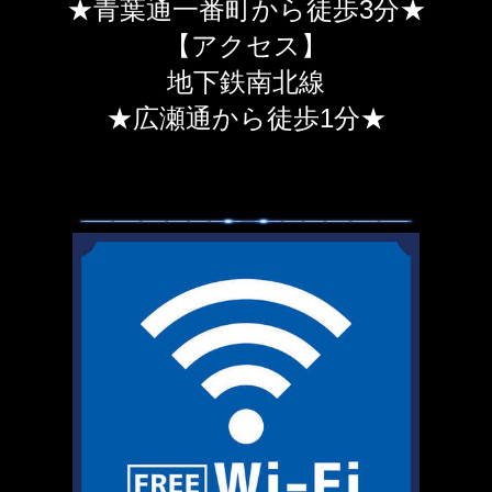
★青葉通一番町から徒歩3分★
【アクセス】
地下鉄南北線
★広瀬通から徒歩1分★
パチンコ
パチンコ店 ベガス 仙台 宮城 パチンコ 近くのパチンコ屋
スロット パチンコ屋 ぱちんこ パチ屋 国分町 パチンコ 5スロ