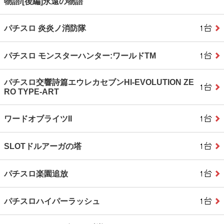
物語/[後編]永遠の物語
パチスロ 炎炎ノ消防隊
パチスロ モンスターハンター:ワールドTM
パチスロ交響詩篇エウレカセブンHI‐EVOLUTION ZE
RO TYPE‐ART
ワードオブライツII
SLOTドルアーガの塔
パチスロ楽園追放
パチスロハイパーラッシュ