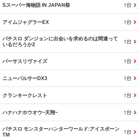
Sスーパー海物語 IN JAPAN祭
アイムジャグラーEX
パチスロ ダンジョンに出会いを求めるのは間違って
いるだろうか2
バーサスリヴァイズ
ニューパルサーDX3
クランキークレスト
ハナハナホウオウ~天翔~
パチスロ モンスターハンターワールド:アイスボーン
TM