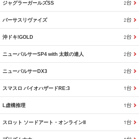
ジャグラーガールズSS
バーサスリヴァイズ
沖ドキ!GOLD
ニューパルサーSP4 with 太鼓の達人
ニューパルサーDX3
スマスロ バイオハザードRE:3
L虚構推理
スロット ソードアート・オンラインII