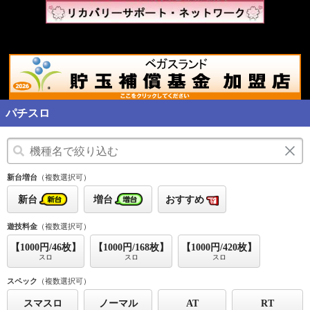
パチスロ
新台増台
（複数選択可）
新台
増台
おすすめ
遊技料金
（複数選択可）
【1000円/46枚】
【1000円/168枚】
【1000円/420枚】
スロ
スロ
スロ
スペック
（複数選択可）
スマスロ
ノーマル
AT
RT