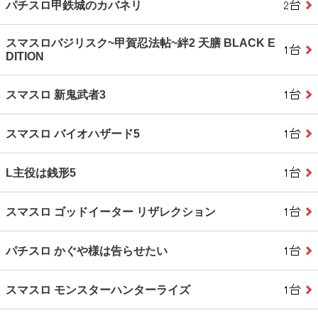
パチスロ甲鉄城のカバネリ
スマスロバジリスク~甲賀忍法帖~絆2 天膳 BLACK E
DITION
スマスロ 新鬼武者3
スマスロ バイオハザード5
L主役は銭形5
スマスロ ゴッドイーター リザレクション
パチスロ かぐや様は告らせたい
スマスロ モンスターハンターライズ