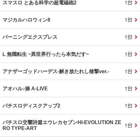
スマスロ とある科学の超電磁砲2
マジカルハロウィン8
バーニングエクスプレス
L 無職転生 ~異世界行ったら本気だす~
アナザーゴッドハーデス‐解き放たれし槍撃ver.‐
アオハル♪操 A‐LIVE
パチスロディスクアップ2
パチスロ交響詩篇エウレカセブンHI‐EVOLUTION ZE
RO TYPE‐ART