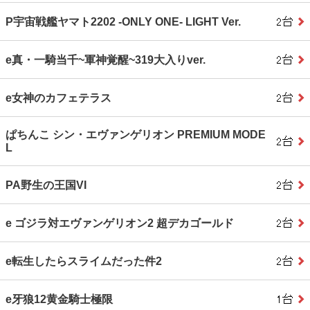
P宇宙戦艦ヤマト2202 -ONLY ONE- LIGHT Ver.
e真・一騎当千~軍神覚醒~319大入りver.
e女神のカフェテラス
ぱちんこ シン・エヴァンゲリオン PREMIUM MODE
L
PA野生の王国VI
e ゴジラ対エヴァンゲリオン2 超デカゴールド
e転生したらスライムだった件2
e牙狼12黄金騎士極限