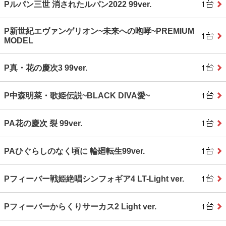
Pルパン三世 消されたルパン2022 99ver.
P新世紀エヴァンゲリオン~未来への咆哮~PREMIUM
MODEL
P真・花の慶次3 99ver.
P中森明菜・歌姫伝説~BLACK DIVA愛~
PA花の慶次 裂 99ver.
PAひぐらしのなく頃に 輪廻転生99ver.
Pフィーバー戦姫絶唱シンフォギア4 LT-Light ver.
Pフィーバーからくりサーカス2 Light ver.