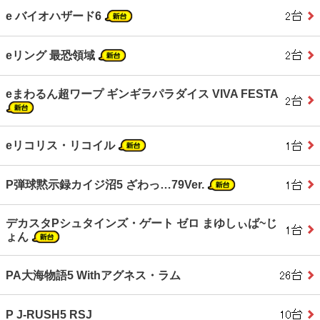
e バイオハザード6
eリング 最恐領域
eまわるん超ワープ ギンギラパラダイス VIVA FESTA
eリコリス・リコイル
P弾球黙示録カイジ沼5 ざわっ…79Ver.
デカスタPシュタインズ・ゲート ゼロ まゆしぃば~じ
ょん
PA大海物語5 Withアグネス・ラム
P J-RUSH5 RSJ