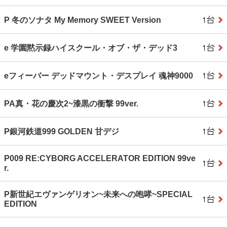
P 冬のソナタ My Memory SWEET Version
e 学園黙示録ハイスクール・オブ・ザ・デッド3
eフィーバー デッドマウント・デスプレイ 魂神9000
PA真・花の慶次2~漆黒の衝撃 99ver.
P銀河鉄道999 GOLDEN 甘デジ
P009 RE:CYBORG ACCELERATOR EDITION 99ve
r.
P新世紀エヴァンゲリオン~未来への咆哮~SPECIAL
EDITION