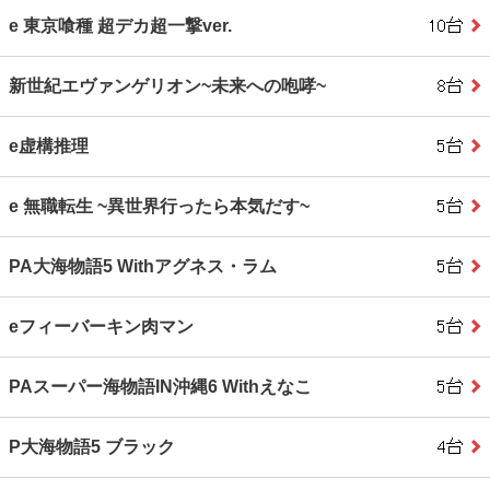
e 東京喰種 超デカ超一撃ver.
新世紀エヴァンゲリオン~未来への咆哮~
e虚構推理
e 無職転生 ~異世界行ったら本気だす~
PA大海物語5 Withアグネス・ラム
eフィーバーキン肉マン
PAスーパー海物語IN沖縄6 Withえなこ
P大海物語5 ブラック