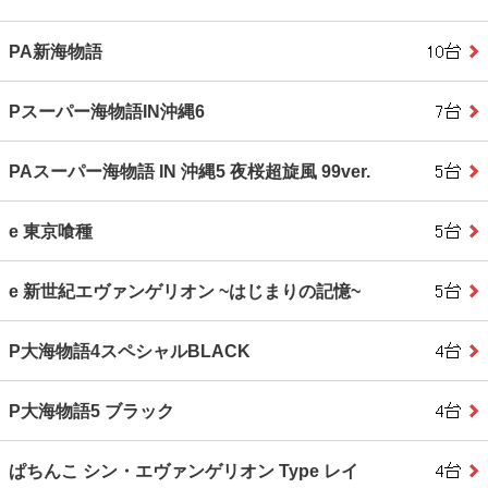
PA新海物語
Pスーパー海物語IN沖縄6
PAスーパー海物語 IN 沖縄5 夜桜超旋風 99ver.
e 東京喰種
e 新世紀エヴァンゲリオン ~はじまりの記憶~
P大海物語4スペシャルBLACK
P大海物語5 ブラック
ぱちんこ シン・エヴァンゲリオン Type レイ