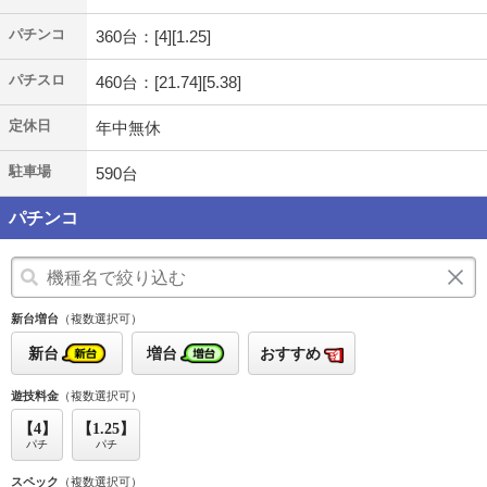
パチンコ
360台：[4][1.25]
パチスロ
460台：[21.74][5.38]
定休日
年中無休
駐車場
590台
パチンコ
新台増台
（複数選択可）
新台
増台
おすすめ
遊技料金
（複数選択可）
【4】
【1.25】
パチ
パチ
スペック
（複数選択可）