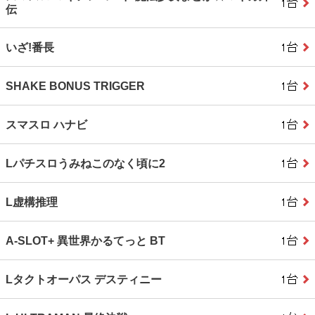
伝
いざ!番長
SHAKE BONUS TRIGGER
スマスロ ハナビ
Lパチスロうみねこのなく頃に2
L虚構推理
A-SLOT+ 異世界かるてっと BT
Lタクトオーパス デスティニー