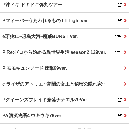
P沖ドキ!ドキドキ弾丸ツアー
Pフィーバーうたわれるもの LT-Light ver.
e牙狼11~冴島大河~魔戒BURST Ver.
P Re:ゼロから始める異世界生活 season2 129ver.
P モモキュンソード 速撃99ver.
e ライザのアトリエ ~常闇の女王と秘密の隠れ家~
Pクイーンズブレイド奈落ナナエル79Ver.
PA清流物語4 ウキウキ79ver.