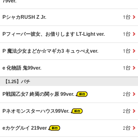
79ver.
PシャカRUSH Z Jr.
Pフィーバー彼女、お借りします LT-Light ver.
P 魔法少女まどか☆マギカ3 キュゥべえver.
e 化物語 鬼99ver.
【1.25】パチ
P戦国乙女7 終焉の関ヶ原 99ver.
Pネオモンスターハウス99Ver.
eカケグルイ 219ver