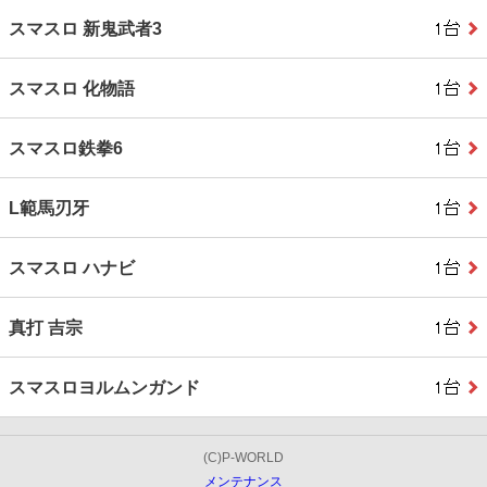
スマスロ 新鬼武者3
スマスロ 化物語
スマスロ鉄拳6
L範馬刃牙
スマスロ ハナビ
真打 吉宗
スマスロヨルムンガンド
(C)P-WORLD
メンテナンス