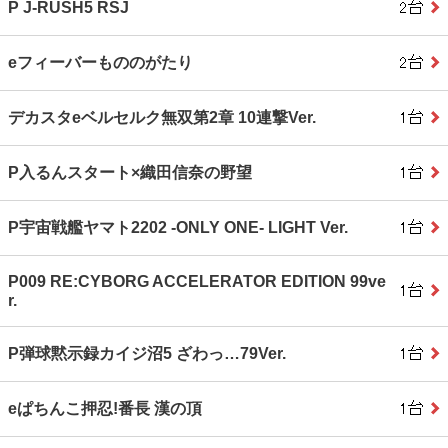
P J-RUSH5 RSJ
eフィーバーもののがたり
デカスタeベルセルク無双第2章 10連撃Ver.
P入るんスタート×織田信奈の野望
P宇宙戦艦ヤマト2202 -ONLY ONE- LIGHT Ver.
P009 RE:CYBORG ACCELERATOR EDITION 99ve
r.
P弾球黙示録カイジ沼5 ざわっ…79Ver.
eぱちんこ押忍!番長 漢の頂