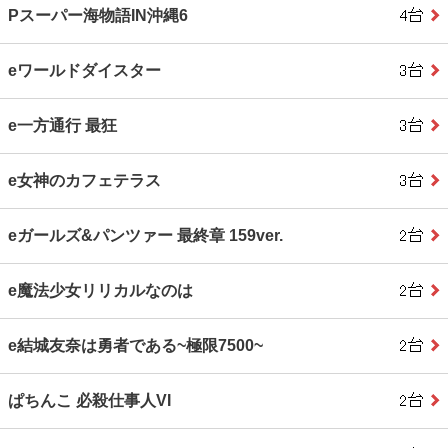
Pスーパー海物語IN沖縄6
eワールドダイスター
e一方通行 最狂
e女神のカフェテラス
eガールズ&パンツァー 最終章 159ver.
e魔法少女リリカルなのは
e結城友奈は勇者である~極限7500~
ぱちんこ 必殺仕事人VI