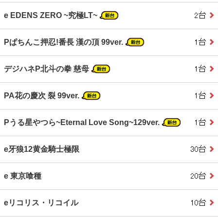
e EDENS ZERO ~究極LT~
Pぱちんこ押忍!番長 漢の頂 99ver.
デジハネP北斗の拳 慈母
PA花の慶次 裂 99ver.
Pうる星やつら~Eternal Love Song~129ver.
e牙狼12黄金騎士極限
e 東京喰種
eリコリス・リコイル