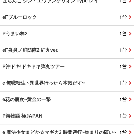
ぱちんこ シン・エヴァンゲリオン Type レイ
eFブルーロック
Pうまい棒2
eF炎炎ノ消防隊2 紅丸ver.
P沖ドキ!ドキドキ弾丸ツアー
e 無職転生 ~異世界行ったら本気だす~
e花の慶次~黄金の一撃
P海物語 極JAPAN
e 魔法少女まどか☆マギカ3 時間遡行~始まりの願い~