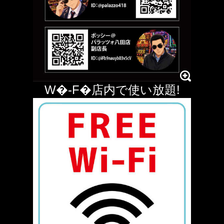
W�-F�店内で使い放題!