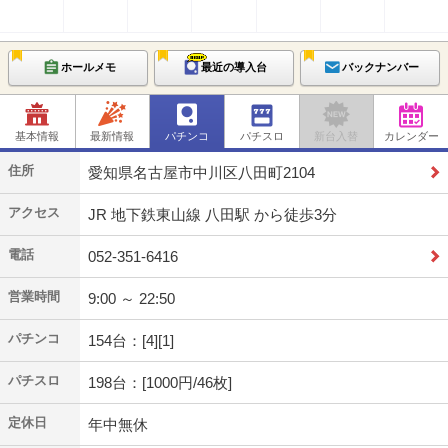
ホールメモ
最近の導入台
バックナンバー
基本情報
最新情報
パチンコ
パチスロ
新台入替
カレンダー
住所
愛知県名古屋市中川区八田町2104
アクセス
JR 地下鉄東山線 八田駅 から徒歩3分
電話
052-351-6416
営業時間
9:00 ～ 22:50
パチンコ
154台：[4][1]
パチスロ
198台：[1000円/46枚]
定休日
年中無休