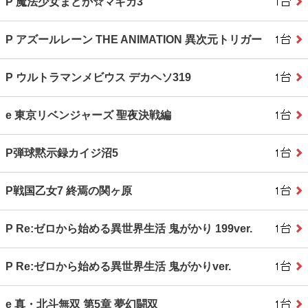
P 魔法少女まどか☆マギカ3
P アズールレーン THE ANIMATION 異次元トリガー
P ウルトラマンメビウス デカヘソ319
e 東京リベンジャーズ 聖夜決戦編
P弾球黙示録カイジ沼5
P戦国乙女7 終焉の関ヶ原
P Re:ゼロから始める異世界生活 鬼がかり 199ver.
P Re:ゼロから始める異世界生活 鬼がかりver.
e 真・北斗無双 第5章 夢幻闘双