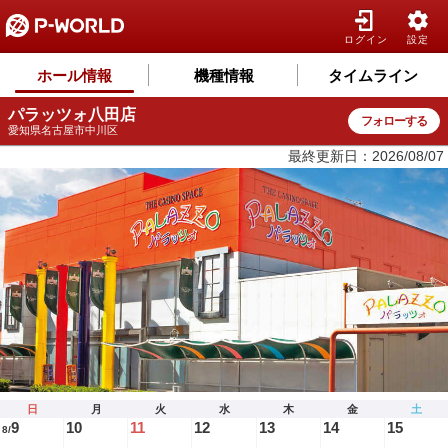
ログイン
設定
ホール情報
機種情報
タイムライン
パラッツォ八田店
フォローする
愛知県名古屋市中川区
最終更新日：2026/08/07
日
月
火
水
木
金
土
9
10
11
12
13
14
15
8/