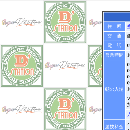
住 所
交 通
電 話
0
営業時間
1
0
朝の入場
パ
遊技料金
パ