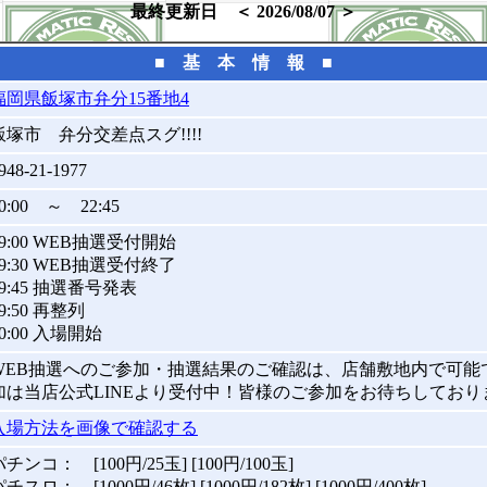
最終更新日 ＜ 2026/08/07 ＞
■ 基 本 情 報 ■
福岡県飯塚市弁分15番地4
飯塚市 弁分交差点スグ!!!!
948-21-1977
0:00 ～ 22:45
09:00 WEB抽選受付開始
09:30 WEB抽選受付終了
09:45 抽選番号発表
9:50 再整列
10:00 入場開始
WEB抽選へのご参加・抽選結果のご確認は、店舗敷地内で可能
加は当店公式LINEより受付中！皆様のご参加をお待ちしており
入場方法を画像で確認する
チンコ： [100円/25玉] [100円/100玉]
チスロ： [1000円/46枚] [1000円/182枚] [1000円/400枚]