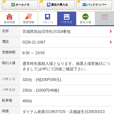
ホールメモ
最近の導入台
バックナンバー
基本情報
最新情報
パチンコ
パチスロ
新台入替
カレンダー
住所
宮城県気仙沼市松川318番地
電話
0226-21-1067
営業時間
8:30 ～ 23:59
朝の入場
通常時先着順入場となります。抽選入場実施日につ
きましてはHPにて詳細ご確認下さい。
パチンコ
320台：[4][100円/89玉]
パチスロ
230台：[1000円/46枚]
駐車場
489台
特徴
ダイナム創業日1967/7/25・店舗誕生日2003/3/13