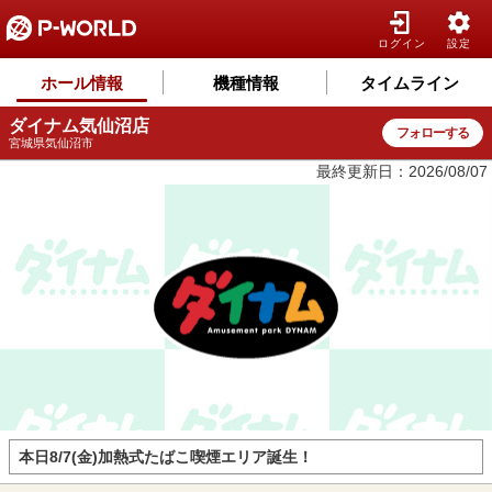
ログイン
設定
ホール情報
機種情報
タイムライン
ダイナム気仙沼店
フォローする
宮城県気仙沼市
最終更新日：2026/08/07
本日8/7(金)加熱式たばこ喫煙エリア誕生！