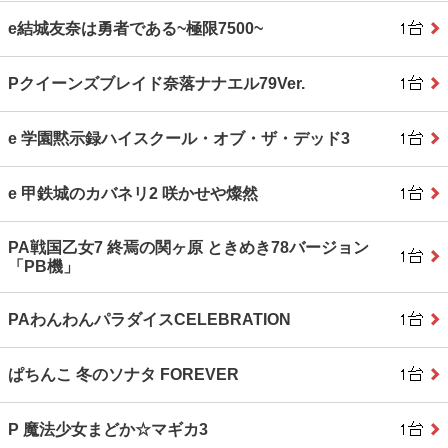
e結城友奈は勇者である~極限7500~
Pクイーンズブレイド奈落ナナエル79Ver.
e 学園黙示録ハイスクール・オブ・ザ・デッド3
e 甲鉄城のカバネリ2 咲かせや燦然
PA戦国乙女7 終焉の関ヶ原 ときめき78バージョン
「PB機」
PAわんわんパラダイスCELEBRATION
ぱちんこ 冬のソナタ FOREVER
P 魔法少女まどか☆マギカ3