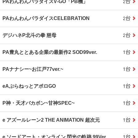
PAわんわんパラダイスV‐GO「PB機」
PAわんわんパラダイスCELEBRATION
デジハネP北斗の拳 慈母
PA豊丸ととある企業の最新作2 SOD99ver.
PAナナシー~お江戸77ver.~
eAぷらねっとアポロGO
P神・天才バカボン~甘神SPEC~
e アズールレーン2 THE ANIMATION 超次元
e ソードアート・オンライン 閃光の軌跡 99Ver.