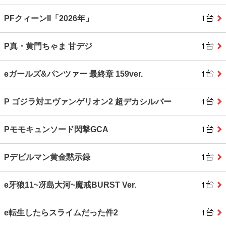
PFクィーンII「2026年」
P真・黄門ちゃま 甘デジ
eガールズ&パンツァー 最終章 159ver.
P ゴジラ対エヴァンゲリオン2 超デカシルバー
Pモモキュンソード閃撃GCA
Pデビルマン黄金黙示録
e牙狼11~冴島大河~魔戒BURST Ver.
e転生したらスライムだった件2