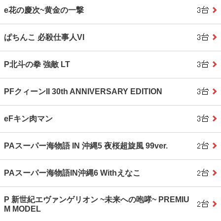
e花の慶次~黄金の一撃
ぱちんこ 必殺仕事人VI
P北斗の拳 強敵 LT
PFクィーンII 30th ANNIVERSARY EDITION
eFキン肉マン
PAスーパー海物語 IN 沖縄5 夜桜超旋風 99ver.
PAスーパー海物語IN沖縄6 Withえなこ
P 新世紀エヴァンゲリオン ~未来への咆哮~ PREMIU
M MODEL