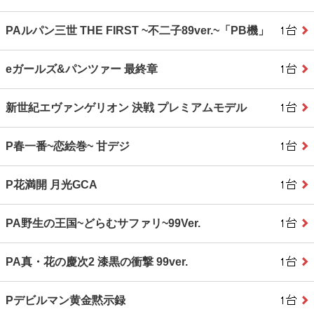
PAルパン三世 THE FIRST ~不二子89ver.~「PB機」
eガールズ&パンツァー 最終章
新世紀エヴァンゲリオン 決戦 プレミアムモデル
P春一番~恋絵巻~ 甘デジ
P花満開 月光GCA
PA野生の王国~どらむサファリ~99Ver.
PA真・花の慶次2 漆黒の衝撃 99ver.
Pデビルマン黄金黙示録