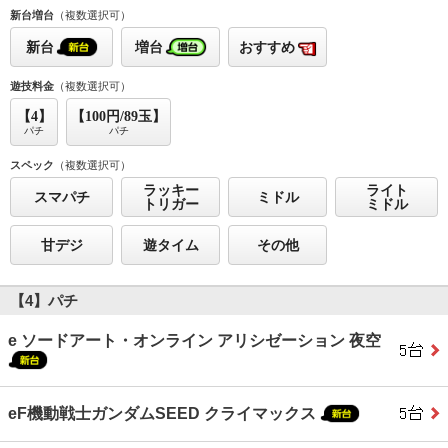
新台増台
（複数選択可）
新台
増台
おすすめ
遊技料金
（複数選択可）
【4】
【100円/89玉】
パチ
パチ
スペック
（複数選択可）
ラッキー
ライト
スマパチ
ミドル
トリガー
ミドル
甘デジ
遊タイム
その他
【4】パチ
e ソードアート・オンライン アリシゼーション 夜空
eF機動戦士ガンダムSEED クライマックス