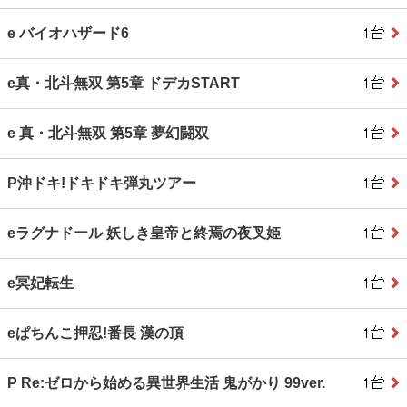
e バイオハザード6
e真・北斗無双 第5章 ドデカSTART
e 真・北斗無双 第5章 夢幻闘双
P沖ドキ!ドキドキ弾丸ツアー
eラグナドール 妖しき皇帝と終焉の夜叉姫
e冥妃転生
eぱちんこ押忍!番長 漢の頂
P Re:ゼロから始める異世界生活 鬼がかり 99ver.