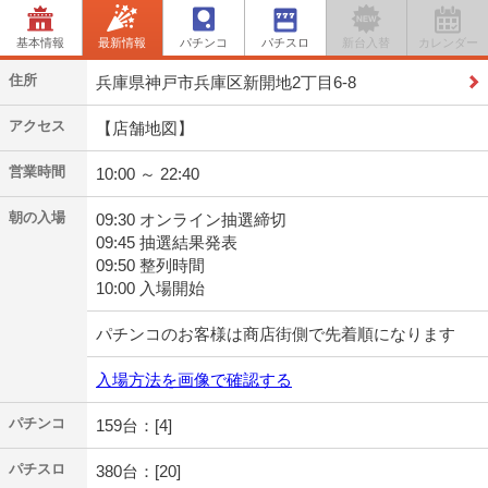
基本情報
最新情報
パチンコ
パチスロ
新台入替
カレンダー
住所
兵庫県神戸市兵庫区新開地2丁目6-8
アクセス
【店舗地図】
営業時間
10:00 ～ 22:40
朝の入場
09:30 オンライン抽選締切
09:45 抽選結果発表
09:50 整列時間
10:00 入場開始
パチンコのお客様は商店街側で先着順になります
入場方法を画像で確認する
パチンコ
159台：[4]
パチスロ
380台：[20]