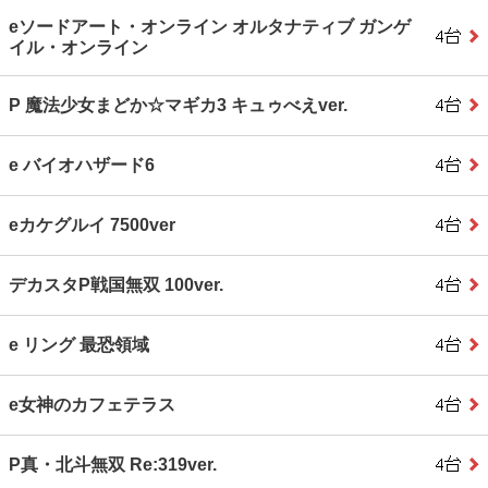
eソードアート・オンライン オルタナティブ ガンゲ
イル・オンライン
P 魔法少女まどか☆マギカ3 キュゥべえver.
e バイオハザード6
eカケグルイ 7500ver
デカスタP戦国無双 100ver.
e リング 最恐領域
e女神のカフェテラス
P真・北斗無双 Re:319ver.