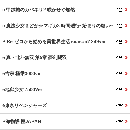
e 甲鉄城のカバネリ2 咲かせや燦然
e 魔法少女まどか☆マギカ3 時間遡行~始まりの願い~
P Re:ゼロから始める異世界生活 season2 249ver.
e 真・北斗無双 第5章 夢幻闘双
e吉宗 極乗3000ver.
e地獄少女 7500Ver.
e東京リベンジャーズ
P海物語 極JAPAN