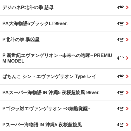
デジハネP北斗の拳 慈母
PA大海物語5ブラックLT99ver.
P北斗の拳 暴凶星
P 新世紀エヴァンゲリオン ~未来への咆哮~ PREMIU
M MODEL
ぱちんこ シン・エヴァンゲリオン Type レイ
PAスーパー海物語 IN 沖縄5 夜桜超旋風 99ver.
Pゴジラ対エヴァンゲリオン ~G細胞覚醒~
Pスーパー海物語 IN 沖縄5 夜桜超旋風