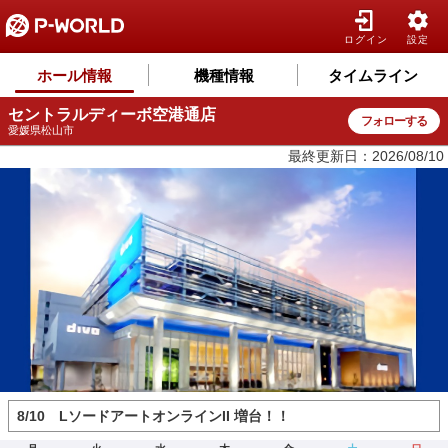
ログイン
設定
ホール情報
機種情報
タイムライン
セントラルディーボ空港通店
フォローする
愛媛県松山市
最終更新日：2026/08/10
8/10 LソードアートオンラインII 増台！！