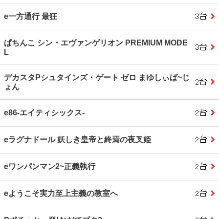
e一方通行 最狂
ぱちんこ シン・エヴァンゲリオン PREMIUM MODE
L
デカスタPシュタインズ・ゲート ゼロ まゆしぃば~じ
ょん
e86‐エイティシックス‐
eラグナドール 妖しき皇帝と終焉の夜叉姫
eワンパンマン2~正義執行
eようこそ実力至上主義の教室へ