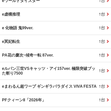
eワールドダイスター
e虚構推理
e 化物語 鬼99ver.
e冥妃転生
PA花の慶次~傾奇一転 87ver.
eルパン三世VSキャッツ・アイ157ver. 極限突破ブッ
た斬り7500
eまわるん超ワープ ギンギラパラダイス VIVA FESTA
PFクィーンII「2026年」