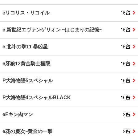
eリコリス・リコイル
e 新世紀エヴァンゲリオン ~はじまりの記憶~
e 北斗の拳11 暴凶星
e牙狼12黄金騎士極限
P大海物語5スペシャル
P大海物語4スペシャルBLACK
eFキン肉マン
e花の慶次~黄金の一撃