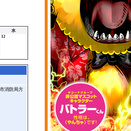
。
水
12
戸市消防局方