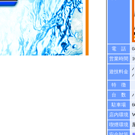
電 話
0
営業時間
1
パ
遊技料金
特 徴
台 数
駐車場
店内環境
喫煙環境
安全対策