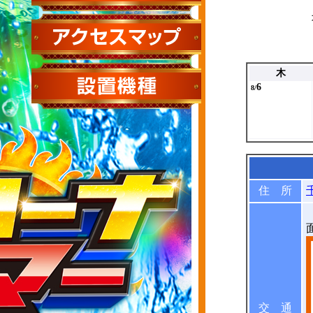
木
6
8/
住 所
交 通