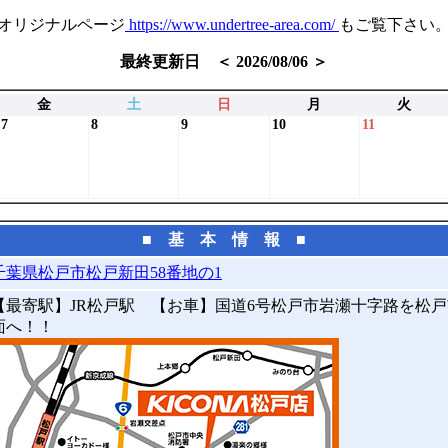
オリジナルページ
https://www.undertree-area.com/
もご覧下さい
最終更新日 ＜ 2026/08/06 ＞
金
土
日
月
火
7
8
9
10
11
■ 基 本 情 報 ■
千葉県松戸市松戸新田58番地の1
【最寄駅】JR松戸駅 【お車】国道6号松戸市岩瀬十字路を松
面へ！！