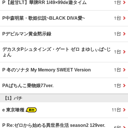
P【超甘LT】華牌RR 1/49×99de遊タイム
P中森明菜・歌姫伝説~BLACK DIVA愛~
Pデビルマン黄金黙示録
デカスタPシュタインズ・ゲート ゼロ まゆしぃば~じ
ょん
P 冬のソナタ My Memory SWEET Version
PAぱちんこ乗物娘77ver.
【1】パチ
e 東京喰種
P Re:ゼロから始める異世界生活 season2 129ver.