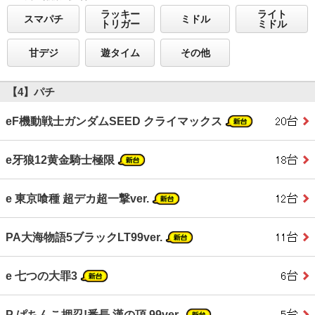
ラッキー
ライト
スマパチ
ミドル
トリガー
ミドル
甘デジ
遊タイム
その他
【4】パチ
eF機動戦士ガンダムSEED クライマックス
e牙狼12黄金騎士極限
e 東京喰種 超デカ超一撃ver.
PA大海物語5ブラックLT99ver.
e 七つの大罪3
P ぱちんこ押忍!番長 漢の頂 99ver.