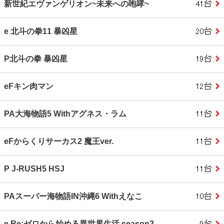
新世紀エヴァンゲリオン~未来への咆哮~
e 北斗の拳11 暴凶星
P北斗の拳 暴凶星
eFキン肉マン
PA大海物語5 Withアグネス・ラム
eFからくりサーカス2 魔王ver.
P J‐RUSH5 HSJ
PAスーパー海物語IN沖縄6 Withえなこ
e Re:ゼロから始める異世界生活 season2