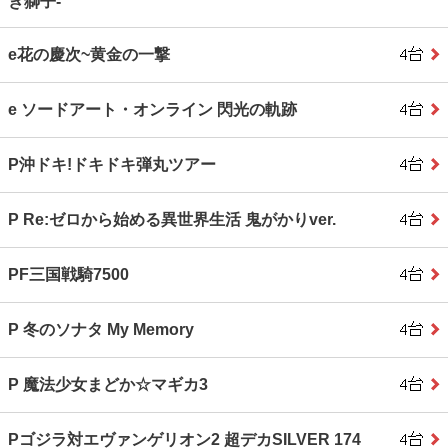
き獅子‐
e花の慶次~黄金の一撃
e ソードアート・オンライン 閃光の軌跡
P沖ドキ!ドキドキ弾丸ツアー
P Re:ゼロから始める異世界生活 鬼がかりver.
PF三国戦騎7500
P 冬のソナタ My Memory
P 魔法少女まどか☆マギカ3
Pゴジラ対エヴァンゲリオン2 超デカSILVER 174