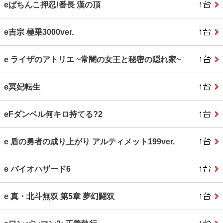
eぱちんこ押忍!番長 漢の頂
e吉宗 極乗3000ver.
e ライザのアトリエ ~常闇の女王と秘密の隠れ家~
e冥妃転生
eFダンベル何キロ持てる?2
e 盾の勇者の成り上がり アルティメット199ver.
e バイオハザード6
e 真・北斗無双 第5章 夢幻闘双