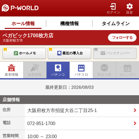
ログイン
設定
ホール情報
機種情報
タイムライン
ベガビック1700枚方店
フォローする
大阪府枚方市
ホールメモ
最近の導入台
バックナンバー
基本情報
最新情報
パチンコ
パチスロ
新台入替
カレンダー
最終更新日：2026/08/03
店舗情報
住所
大阪府枚方市招提大谷二丁目25-1
電話
072-851-1700
営業時間
10:00 ～ 23:00