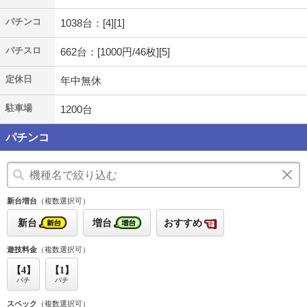
パチンコ
1038台：[4][1]
パチスロ
662台：[1000円/46枚][5]
定休日
年中無休
駐車場
1200台
パチンコ
新台増台
（複数選択可）
新台
増台
おすすめ
遊技料金
（複数選択可）
【4】
【1】
パチ
パチ
スペック
（複数選択可）