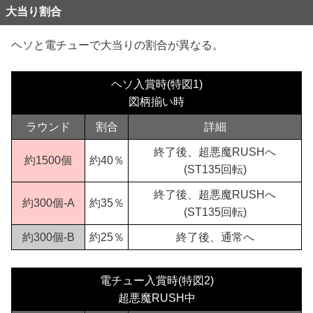
大当り割合
ヘソと電チューで大当りの割合が異なる。
ヘソ入賞時(特図1)
図柄揃い時
ラウンド
割合
詳細
終了後、超悪魔RUSHへ
約1500個
約40％
(ST135回転)
終了後、超悪魔RUSHへ
約300個-A
約35％
(ST135回転)
約300個-B
約25％
終了後、通常へ
電チュー入賞時(特図2)
超悪魔RUSH中