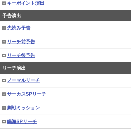
キーポイント演出
予告演出
先読み予告
リーチ前予告
リーチ後予告
リーチ演出
ノーマルリーチ
サーカスSPリーチ
劇戦ミッション
鳴海SPリーチ