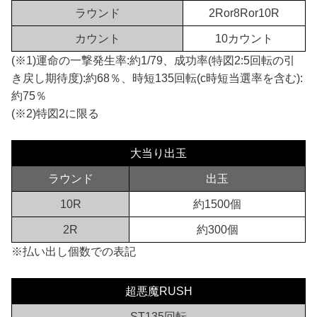
ラウンド
2Ror8Ror10R
カウント
10カウント
(※1)運命の一撃発生率:約1/79、成功率(特図2:5回転の引
き戻し期待度):約68％、時短135回転(c時短当選率を含む):
約75％
(※2)特図2に限る
大当り出玉
ラウンド
出玉
10R
約1500個
2R
約300個
※払い出し個数での表記
超悪魔RUSH
ST135回転