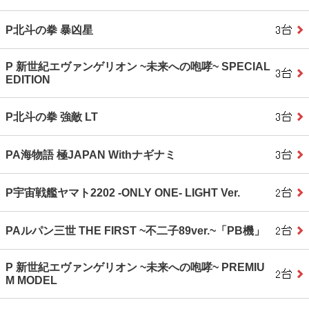
P北斗の拳 暴凶星
P 新世紀エヴァンゲリオン ~未来への咆哮~ SPECIAL
EDITION
P北斗の拳 強敵 LT
PA海物語 極JAPAN Withナギナミ
P宇宙戦艦ヤマト2202 ‐ONLY ONE‐ LIGHT Ver.
PAルパン三世 THE FIRST ~不二子89ver.~「PB機」
P 新世紀エヴァンゲリオン ~未来への咆哮~ PREMIU
M MODEL