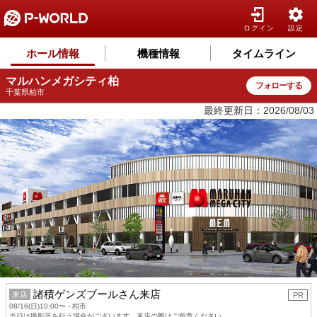
ログイン
設定
ホール情報
機種情報
タイムライン
マルハンメガシティ柏
フォローする
千葉県柏市
最終更新日：2026/08/03
諸積ゲンズブールさん来店
来店
PR
08/16(日)10:00〜 - 柏市
当日は撮影等を行う場合がございます。来店の際はご留意ください