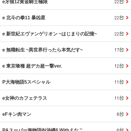
e牙狼12黄金騎士極限
e 北斗の拳11 暴凶星
e 新世紀エヴァンゲリオン ~はじまりの記憶~
e 無職転生 ~異世界行ったら本気だす~
e 東京喰種 超デカ超一撃ver.
P大海物語5スペシャル
e女神のカフェテラス
eFキン肉マン
PAスーパー海物語IN沖縄6 Withえなこ