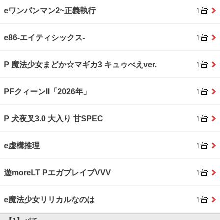
eワンパンマン2~正義執行
e86‐エイティシックス‐
P 魔法少女まどか☆マギカ3 キュゥべえver.
PFクィーンII「2026年」
P 犬夜叉3.0 大入り 甘SPEC
e虚構推理
遊moreLT PエガブレイブVVV
e魔法少女リリカルなのは