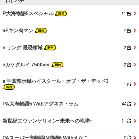
【1】パチ
P大海物語5スペシャル
eFキン肉マン
e リング 最恐領域
eカケグルイ 7500ver
e 学園黙示録ハイスクール・オブ・ザ・デッド3
PA大海物語5 Withアグネス・ラム
新世紀エヴァンゲリオン~未来への咆哮~
PAスーパー海物語IN沖縄6 Withえなこ