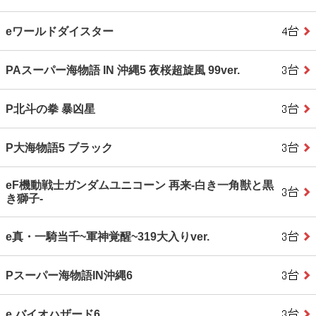
eワールドダイスター
PAスーパー海物語 IN 沖縄5 夜桜超旋風 99ver.
P北斗の拳 暴凶星
P大海物語5 ブラック
eF機動戦士ガンダムユニコーン 再来‐白き一角獣と黒
き獅子‐
e真・一騎当千~軍神覚醒~319大入りver.
Pスーパー海物語IN沖縄6
e バイオハザード6