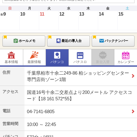
日
月
火
水
木
金
土
9
10
11
12
13
14
15
8/
ホールメモ
最近の導入台
バックナンバー
基本情報
最新情報
パチンコ
パチスロ
新台入替
カレンダー
住所
千葉県柏市十余二249-86 柏ショッピングセンター
専門店街ゾーン1階
アクセス
国道16号十余二交差点より200メートル アクセスコ
ード【18 161 572*55】
電話
04-7141-6805
営業時間
10:00 ～ 22:45
パチンコ