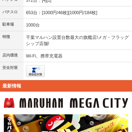
572台：[4][1]
パチスロ
653台：[1000円/46枚][1000円/184枚]
駐車場
1000台
特徴
千葉マルハン設置台数最大の旗艦店!メガ・フラッグ
シップ店舗!
店内環境
Wi-Fi、携帯充電器
安全対策
最新情報