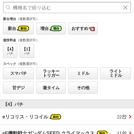
新台増台
（複数選択可）
新台
増台
おすすめ
遊技料金
（複数選択可）
【4】
【1】
パチ
パチ
スペック
（複数選択可）
ラッキー
ライト
スマパチ
ミドル
トリガー
ミドル
甘デジ
遊タイム
その他
【4】パチ
eリコリス・リコイル
eF機動戦士ガンダムSEED クライマックス