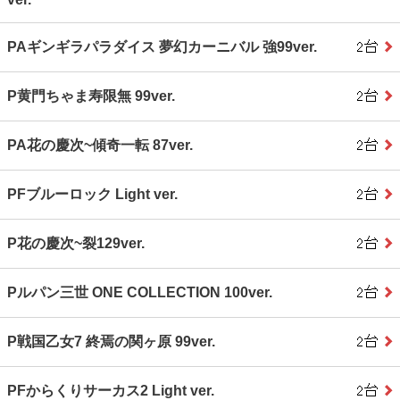
PAギンギラパラダイス 夢幻カーニバル 強99ver.
P黄門ちゃま寿限無 99ver.
PA花の慶次~傾奇一転 87ver.
PFブルーロック Light ver.
P花の慶次~裂129ver.
Pルパン三世 ONE COLLECTION 100ver.
P戦国乙女7 終焉の関ヶ原 99ver.
PFからくりサーカス2 Light ver.