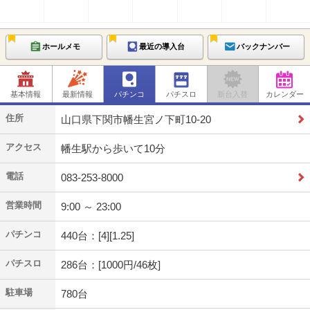
ホールメモ
最近の導入台
バックナンバー
基本情報
最新情報
パチンコ
パチスロ
新台入替
カレンダー
住所
山口県下関市幡生宮ノ下町10-20
アクセス
幡生駅から歩いて10分
電話
083-253-8000
営業時間
9:00 ～ 23:00
パチンコ
440台：[4][1.25]
パチスロ
286台：[1000円/46枚]
駐車場
780台