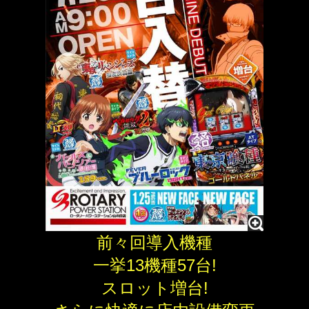
前々回導入機種
一挙13機種57台!
スロット増台!