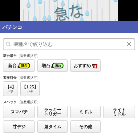
パチンコ
新台増台
（複数選択可）
新台
増台
おすすめ
遊技料金
（複数選択可）
【4】
【1.25】
パチ
パチ
スペック
（複数選択可）
ラッキー
ライト
スマパチ
ミドル
トリガー
ミドル
甘デジ
遊タイム
その他