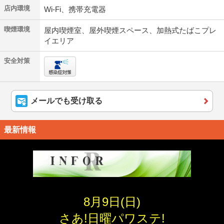
店内環境
Wi-Fi、携帯充電器
喫煙環境
屋内喫煙室、屋外喫煙スペース、加熱式たばこプレ
イエリア
安全対策
メールでも受け取る
最新情報
8月9日(日)
さあ!日曜パワステ!