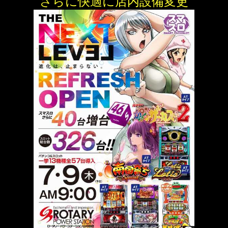
さらに快適に店内設備変更