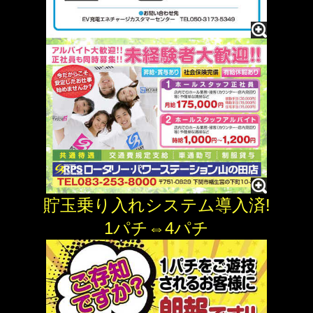
貯玉乗り入れシステム導入済!
1パチ⇔4パチ