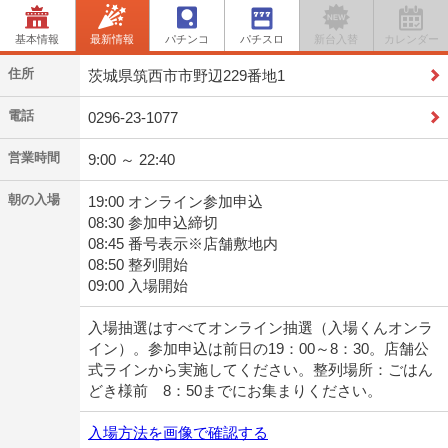
基本情報
最新情報
パチンコ
パチスロ
新台入替
カレンダー
住所
茨城県筑西市市野辺229番地1
電話
0296-23-1077
営業時間
9:00 ～ 22:40
朝の入場
19:00 オンライン参加申込
08:30 参加申込締切
08:45 番号表示※店舗敷地内
08:50 整列開始
09:00 入場開始
入場抽選はすべてオンライン抽選（入場くんオンラ
イン）。参加申込は前日の19：00～8：30。店舗公
式ラインから実施してください。整列場所：ごはん
どき様前 8：50までにお集まりください。
入場方法を画像で確認する