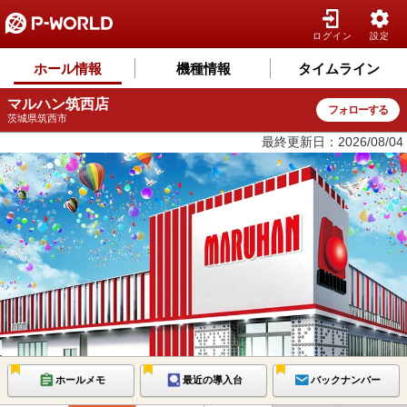
ログイン
設定
ホール情報
機種情報
タイムライン
マルハン筑西店
フォローする
茨城県筑西市
最終更新日：2026/08/04
ホールメモ
最近の導入台
バックナンバー