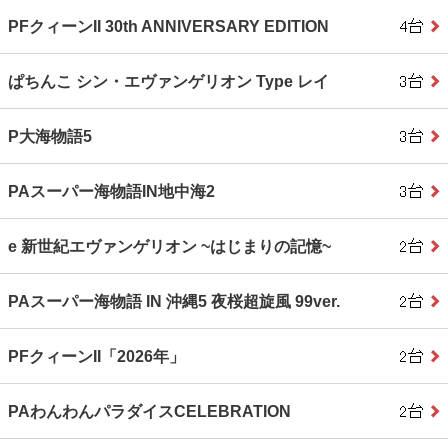
PFクィーンII 30th ANNIVERSARY EDITION
ぱちんこ シン・エヴァンゲリオン Type レイ
P大海物語5
PAスーパー海物語IN地中海2
e 新世紀エヴァンゲリオン ~はじまりの記憶~
PAスーパー海物語 IN 沖縄5 夜桜超旋風 99ver.
PFクィーンII「2026年」
PAわんわんパラダイスCELEBRATION