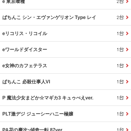
e 東京喰種
ぱちんこ シン・エヴァンゲリオン Type レイ
eリコリス・リコイル
eワールドダイスター
e女神のカフェテラス
ぱちんこ 必殺仕事人VI
P 魔法少女まどか☆マギカ3 キュゥべえver.
PLT激デジ ジューシーハニー極嬢
PA花の慶次~傾奇一転 87ver.