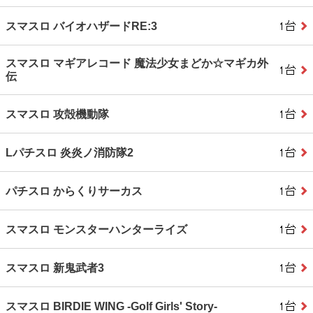
スマスロ バイオハザードRE:3
スマスロ マギアレコード 魔法少女まどか☆マギカ外
伝
スマスロ 攻殻機動隊
Lパチスロ 炎炎ノ消防隊2
パチスロ からくりサーカス
スマスロ モンスターハンターライズ
スマスロ 新鬼武者3
スマスロ BIRDIE WING ‐Golf Girls' Story‐