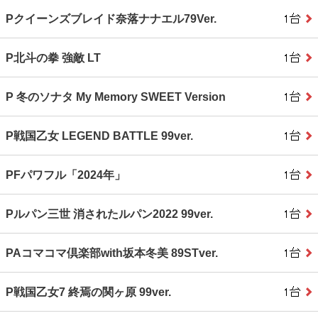
Pクイーンズブレイド奈落ナナエル79Ver.
P北斗の拳 強敵 LT
P 冬のソナタ My Memory SWEET Version
P戦国乙女 LEGEND BATTLE 99ver.
PFパワフル「2024年」
Pルパン三世 消されたルパン2022 99ver.
PAコマコマ倶楽部with坂本冬美 89STver.
P戦国乙女7 終焉の関ヶ原 99ver.