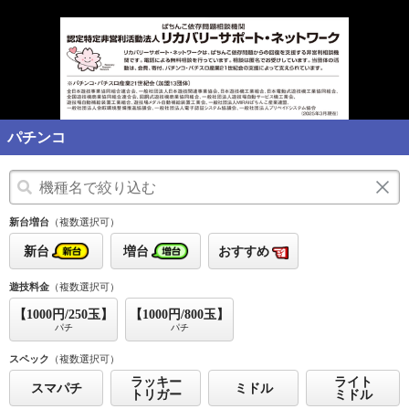
パチンコ
新台増台
（複数選択可）
新台
増台
おすすめ
遊技料金
（複数選択可）
【1000円/250玉】
【1000円/800玉】
パチ
パチ
スペック
（複数選択可）
ラッキー
ライト
スマパチ
ミドル
トリガー
ミドル