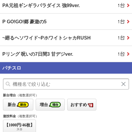
PA元祖ギンギラパラダイス 強99ver.
P GO!GO!郷 豪遊の5
~廻るヘソワイド~PホワイトシャカRUSH
Pリング 呪いの7日間3 甘デジver.
パチスロ
新台増台
（複数選択可）
新台
増台
おすすめ
遊技料金
（複数選択可）
【1000円/46枚】
スロ