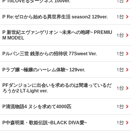
P ToLOVEるダークネス 100ver.
P Re:ゼロから始める異世界生活 season2 129ver.
P 新世紀エヴァンゲリオン ~未来への咆哮~ PREMIU
M MODEL
Pルパン三世 銭形からの招待状 77Sweet Ver.
Pラブ嬢 ~極嬢のハーレム体験~ 129ver.
PFダンジョンに出会いを求めるのは間違っているだ
ろうか2 LT‐Light ver.
P清流物語4 ヌシを求めて4000匹
P中森明菜・歌姫伝説~BLACK DIVA愛~