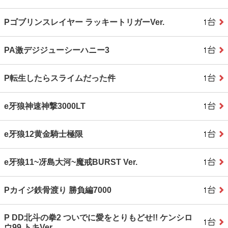
Pゴブリンスレイヤー ラッキートリガーVer.
PA激デジジューシーハニー3
P転生したらスライムだった件
e牙狼神速神撃3000LT
e牙狼12黄金騎士極限
e牙狼11~冴島大河~魔戒BURST Ver.
Pカイジ鉄骨渡り 勝負編7000
P DD北斗の拳2 ついでに愛をとりもどせ!! ケンシロ
ウ99 トキVer.