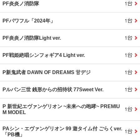
PF炎炎ノ消防隊
PFパワフル「2024年」
PF炎炎ノ消防隊Light ver.
PF戦姫絶唱シンフォギア4 Light ver.
P新鬼武者 DAWN OF DREAMS 甘デジ
Pルパン三世 銭形からの招待状 77Sweet Ver.
P 新世紀エヴァンゲリオン ~未来への咆哮~ PREMIU
M MODEL
PAシン・エヴァンゲリオン 99 遊タイム付 ごらくver.
「PB機」