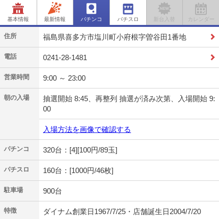
基本情報
最新情報
パチンコ
パチスロ
新台入替
カレンダー
住所
福島県喜多方市塩川町小府根字曽谷田1番地
電話
0241-28-1481
営業時間
9:00 ～ 23:00
朝の入場
抽選開始 8:45、再整列 抽選が済み次第、入場開始 9:
00
入場方法を画像で確認する
パチンコ
320台：[4][100円/89玉]
パチスロ
160台：[1000円/46枚]
駐車場
900台
特徴
ダイナム創業日1967/7/25・店舗誕生日2004/7/20