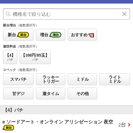
新台増台
（複数選択可）
新台
増台
おすすめ
遊技料金
（複数選択可）
【4】
【100円/89玉】
パチ
パチ
スペック
（複数選択可）
ラッキー
ライト
スマパチ
ミドル
トリガー
ミドル
甘デジ
遊タイム
その他
【4】パチ
e ソードアート・オンライン アリシゼーション 夜空