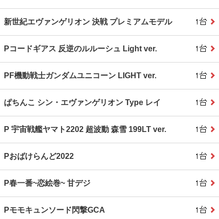
新世紀エヴァンゲリオン 決戦 プレミアムモデル
Pコードギアス 反逆のルルーシュ Light ver.
PF機動戦士ガンダムユニコーン LIGHT ver.
ぱちんこ シン・エヴァンゲリオン Type レイ
P 宇宙戦艦ヤマト2202 超波動 森雪 199LT ver.
Pおばけらんど2022
P春一番~恋絵巻~ 甘デジ
Pモモキュンソード閃撃GCA