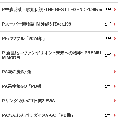
P中森明菜・歌姫伝説~THE BEST LEGEND~1/99ver
Pスーパー海物語 IN 沖縄5 桜ver.199
PFパワフル「2024年」
P 新世紀エヴァンゲリオン ~未来への咆哮~ PREMIU
M MODEL
PA花の慶次~蓮
PA乗物娘GO「PB機」
Pリング 呪いの7日間2 FWA
PAわんわんパラダイスV‐GO「PB機」