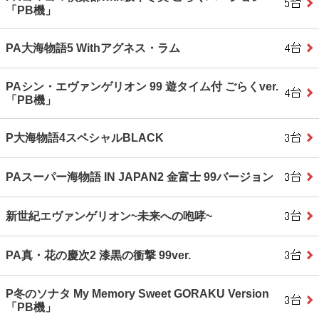
「PB機」
PA大海物語5 Withアグネス・ラム
PAシン・エヴァンゲリオン 99 遊タイム付 ごらくver.
「PB機」
P大海物語4スペシャルBLACK
PAスーパー海物語 IN JAPAN2 金富士 99バージョン
新世紀エヴァンゲリオン~未来への咆哮~
PA真・花の慶次2 漆黒の衝撃 99ver.
P冬のソナタ My Memory Sweet GORAKU Version
「PB機」