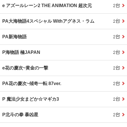
e アズールレーン2 THE ANIMATION 超次元
PA大海物語4スペシャル Withアグネス・ラム
PA新海物語
P海物語 極JAPAN
e花の慶次~黄金の一撃
PA花の慶次~傾奇一転 87ver.
P 魔法少女まどか☆マギカ3
P北斗の拳 暴凶星