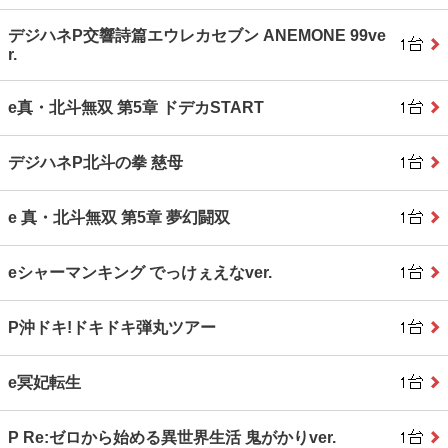
デジハネP交響詩篇エウレカセブン ANEMONE 99ve
r.
e真・北斗無双 第5章 ドデカSTART
デジハネP北斗の拳 慈母
e 真・北斗無双 第5章 夢幻闘双
eシャーマンキング でっけぇえなver.
P沖ドキ!ドキドキ弾丸ツアー
e冥妃転生
P Re:ゼロから始める異世界生活 鬼がかりver.