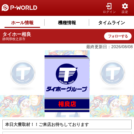
ログイン
設定
ホール情報
機種情報
タイムライン
タイホー相良
フォローする
静岡県牧之原市
最終更新日：2026/08/08
本日大豊取材！！ご来店お待ちしております