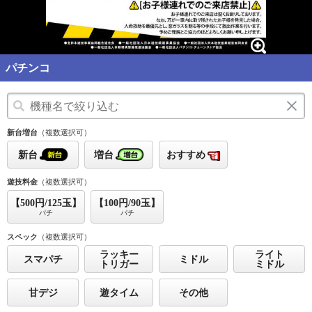
パチンコ
新台増台
（複数選択可）
新台
増台
おすすめ
遊技料金
（複数選択可）
【500円/125玉】
【100円/90玉】
パチ
パチ
スペック
（複数選択可）
ラッキー
ライト
スマパチ
ミドル
トリガー
ミドル
甘デジ
遊タイム
その他