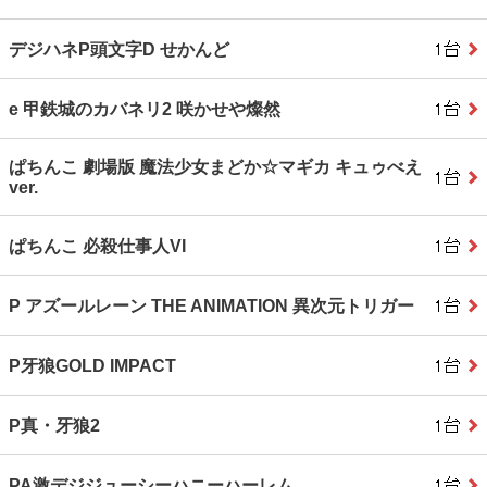
デジハネP頭文字D せかんど
e 甲鉄城のカバネリ2 咲かせや燦然
ぱちんこ 劇場版 魔法少女まどか☆マギカ キュゥべえ
ver.
ぱちんこ 必殺仕事人VI
P アズールレーン THE ANIMATION 異次元トリガー
P牙狼GOLD IMPACT
P真・牙狼2
PA激デジジューシーハニーハーレム