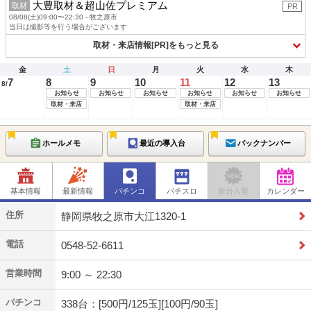
大豊取材＆超山佐プレミアム
取材
PR
08/08(土)09:00〜22:30 - 牧之原市
当日は撮影等を行う場合がございます
取材・来店情報[PR]をもっと見る
金
土
日
月
火
水
木
7
8
9
10
11
12
13
8/
お知らせ
お知らせ
お知らせ
お知らせ
お知らせ
お知らせ
取材・来店
取材・来店
ホールメモ
最近の導入台
バックナンバー
基本情報
最新情報
パチンコ
パチスロ
新台入替
カレンダー
住所
静岡県牧之原市大江1320-1
電話
0548-52-6611
営業時間
9:00 ～ 22:30
パチンコ
338台：[500円/125玉][100円/90玉]