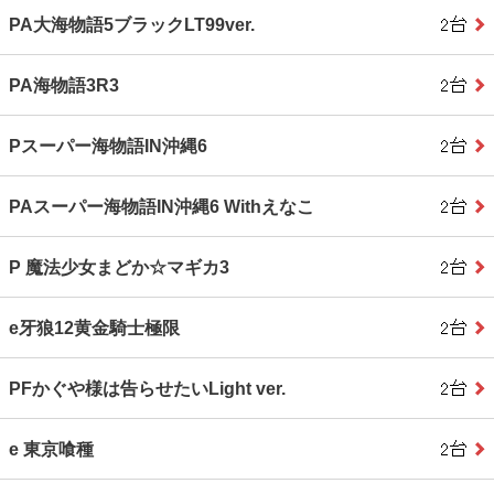
PA大海物語5ブラックLT99ver.
PA海物語3R3
Pスーパー海物語IN沖縄6
PAスーパー海物語IN沖縄6 Withえなこ
P 魔法少女まどか☆マギカ3
e牙狼12黄金騎士極限
PFかぐや様は告らせたいLight ver.
e 東京喰種