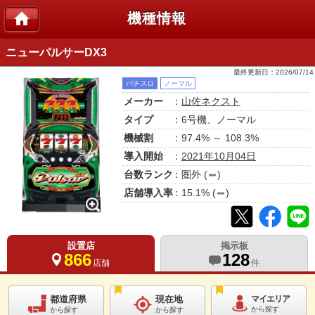
機種情報
ニューパルサーDX3
最終更新日：
2026/07/14
パチスロ
ノーマル
メーカー
：
山佐ネクスト
タイプ
：6号機、ノーマル
機械割
：97.4% ～ 108.3%
導入開始
：
2021年10月04日
台数ランク
：
圏外
(
)
店舗導入率
：
15.1
% (
)
設置店
掲示板
866
128
店舗
件
都道府県
現在地
マイエリア
から探す
から探す
から探す