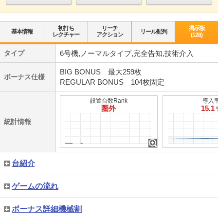
初打ち
リーチ
掲示板
基本情報
リール配列
レクチャー
アクション
(128)
タイプ
6号機,ノーマルタイプ,完全告知,技術介入
BIG BONUS 最大259枚
ボーナス仕様
REGULAR BONUS 104枚固定
設置台数Rank
導入
圏外
15.1
統計情報
台紹介
ゲームの流れ
ボーナス詳細機械割