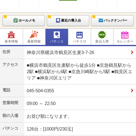
ホールメモ
最近の導入台
バックナンバー
基本情報
最新情報
パチンコ
パチスロ
新台入替
カレンダー
住所
神奈川県横浜市鶴見区生麦3-7-26
アクセス
■横浜市鶴見区生麦駅から徒歩1分 ■京急鶴見駅から
2駅 ■横浜駅から6駅 ■京急川崎駅から5駅 ■鶴見区エ
リア ■神奈川区エリア
電話
045-504-0355
営業時間
09:00 ～ 22:50
朝の入場
お並び順になります。
パチンコ
126台：[1000円/230玉]