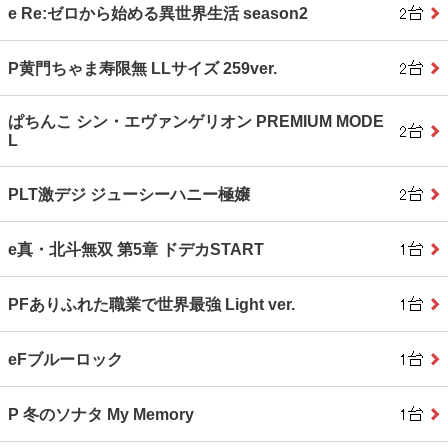
e Re:ゼロから始める異世界生活 season2
P黄門ちゃま寿限無 LLサイズ 259ver.
ぱちんこ シン・エヴァンゲリオン PREMIUM MODE
L
PLT激デジ ジューシーハニー極嬢
e真・北斗無双 第5章 ドデカSTART
PFありふれた職業で世界最強 Light ver.
eFブルーロック
P 冬のソナタ My Memory