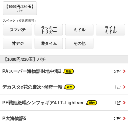
【1000円/230玉】
パチ
スペック
（複数選択可）
ラッキー
ライト
スマパチ
ミドル
トリガー
ミドル
甘デジ
遊タイム
その他
【1000円/230玉】パチ
PAスーパー海物語IN地中海2
デカスタe花の慶次~傾奇一転
PF戦姫絶唱シンフォギア4 LT‐Light ver.
P大海物語5