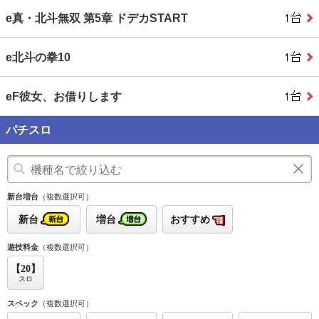
e真・北斗無双 第5章 ドデカSTART
e北斗の拳10
eF彼女、お借りします
パチスロ
新台増台
（複数選択可）
新台
増台
おすすめ
遊技料金
（複数選択可）
【20】
スロ
スペック
（複数選択可）