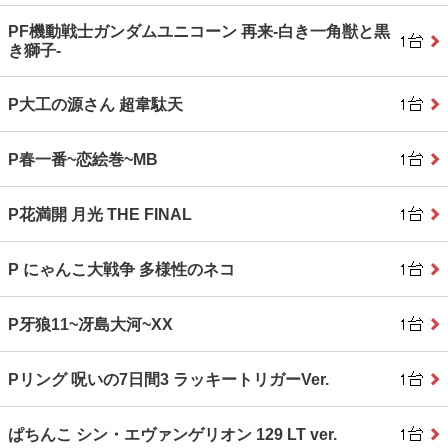
PF機動戦士ガンダムユニコーン 再来‐白き一角獣と黒
き獅子‐
P大工の源さん 超韋駄天
P春一番~恋絵巻~MB
P花満開 月光 THE FINAL
P にゃんこ大戦争 多様性のネコ
P牙狼11~冴島大河~XX
Pリング 呪いの7日間3 ラッキートリガーVer.
ぱちんこ シン・エヴァンゲリオン 129 LT ver.