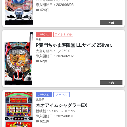
導入開始日：2026/08/03
424件
パチンコ
ライトミドル
平和
P黄門ちゃま寿限無 LLサイズ 259ver.
大当り確率：1／259.0
導入開始日：2026/02/02
62件
パチスロ
ノーマル
北電子
ネオアイムジャグラーEX
機械割：97.0% ～ 105.5%
導入開始日：2025/09/01
621件