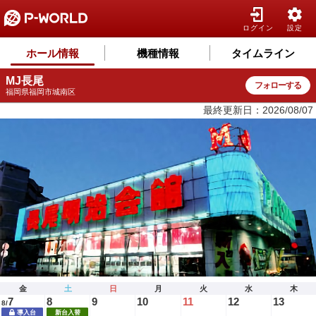
ログイン
設定
ホール情報
機種情報
タイムライン
MJ長尾
フォローする
福岡県福岡市城南区
最終更新日：2026/08/07
金
土
日
月
火
水
木
7
8
9
10
11
12
13
8/
導入台
新台入替