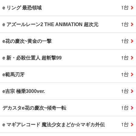
e リング 最恐領域
e アズールレーン2 THE ANIMATION 超次元
e花の慶次~黄金の一撃
e 新・必殺仕置人 超斬撃99
e範馬刃牙
e吉宗 極乗3000ver.
デカスタe花の慶次~傾奇一転
e マギアレコード 魔法少女まどか☆マギカ外伝