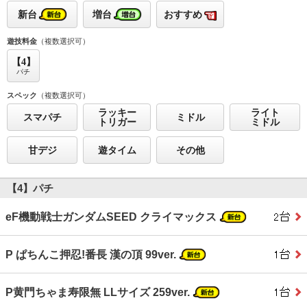
新台
増台
おすすめ
遊技料金
（複数選択可）
【4】
パチ
スペック
（複数選択可）
ラッキー
ライト
スマパチ
ミドル
トリガー
ミドル
甘デジ
遊タイム
その他
【4】パチ
eF機動戦士ガンダムSEED クライマックス
P ぱちんこ押忍!番長 漢の頂 99ver.
P黄門ちゃま寿限無 LLサイズ 259ver.