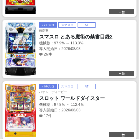
パチスロ
スマスロ
AT
藤商事
スマスロ とある魔術の禁書目録2
機械割：97.9% ～ 113.3%
導入開始日：2026/08/03
26件
パチスロ
スマスロ
AT
パオン・ディーピー
スロット ワールドダイスター
機械割：97.8％ ～ 112.4％
導入開始日：2026/08/03
17件