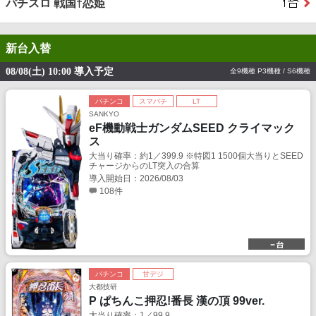
パチスロ 戦国†恋姫
新台入替
08/08(土) 10:00 導入予定
全9機種 P3機種 / S6機種
パチンコ
スマパチ
LT
SANKYO
eF機動戦士ガンダムSEED クライマック
ス
大当り確率：約1／399.9 ※特図1 1500個大当りとSEED
チャージからのLT突入の合算
導入開始日：2026/08/03
108件
パチンコ
甘デジ
大都技研
P ぱちんこ押忍!番長 漢の頂 99ver.
大当り確率：1／99.9