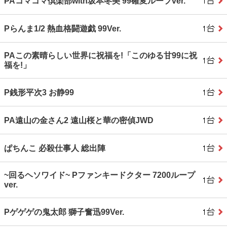
PAコマコマ倶楽部with坂本冬美 99確変ループver.
Pらんま1/2 熱血格闘遊戯 99Ver.
PAこの素晴らしい世界に祝福を!「このゆる甘99に祝
福を!」
P銭形平次3 お静99
PA遠山の金さん2 遠山桜と華の密偵JWD
ぱちんこ 必殺仕事人 総出陣
~回るヘソワイド~ Pファンキードクター 7200ループ
ver.
Pゲゲゲの鬼太郎 獅子奮迅99Ver.