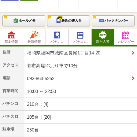
ホールメモ
最近の導入台
バックナンバー
基本情報
最新情報
パチンコ
パチスロ
新台入替
カレンダー
住所
福岡県福岡市城南区長尾1丁目14-20
アクセス
都市高堤ICより車で10分
電話
092-863-5252
営業時間
10:00 ～ 22:50
パチンコ
210台：[4]
パチスロ
105台：[20]
駐車場
250台