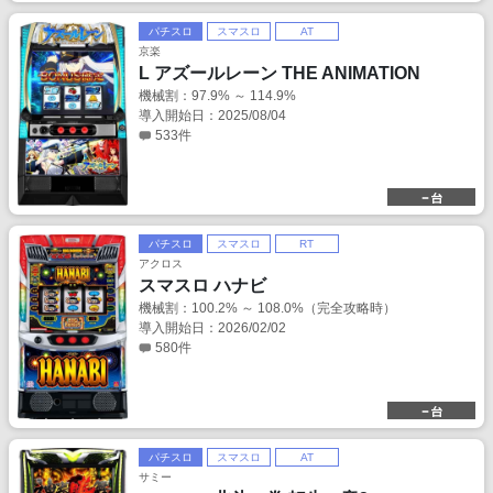
パチスロ
スマスロ
AT
京楽
L アズールレーン THE ANIMATION
機械割：97.9% ～ 114.9%
導入開始日：2025/08/04
533件
パチスロ
スマスロ
RT
アクロス
スマスロ ハナビ
機械割：100.2% ～ 108.0%（完全攻略時）
導入開始日：2026/02/02
580件
パチスロ
スマスロ
AT
サミー