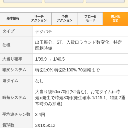
リーチ
予告
フロー&
掲示板
基本情報
アクション
アクション
モード
(33)
タイプ
デジパチ
出玉振分、ST、入賞口ラウンド数変化、特定
仕様
図柄時短
大当り確率
1/99.9 → 1/40.5
確変システム
特図1:0% 特図2:100% 70回転まで
遊タイム
なし
大当り後50or70回(ST含む)、お電タイム(c時
時短システム
短):発生で時短30回(発生確率 1/119.1、特図2通
常時のみ抽選)
平均連チャン数
3.4回
賞球数
3&1&5&12