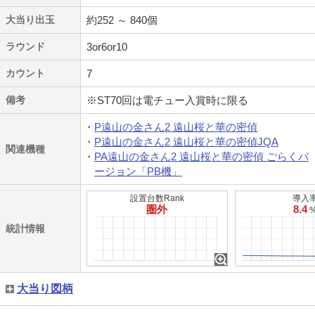
大当り出玉
約252 ～ 840個
ラウンド
3or6or10
カウント
7
備考
※ST70回は電チュー入賞時に限る
P遠山の金さん2 遠山桜と華の密偵
P遠山の金さん2 遠山桜と華の密偵JQA
関連機種
PA遠山の金さん2 遠山桜と華の密偵 ごらくバ
ージョン「PB機」
設置台数Rank
導入
圏外
8.4
統計情報
大当り図柄