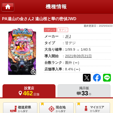
機種情報
PA遠山の金さん2 遠山桜と華の密偵JWD
最終更新日：
2025/03/23
パチンコ
甘デジ
メーカー
：
JFJ
タイプ
：甘デジ
大当り確率
：1/99.9 → 1/40.5
導入開始
：
2021年09月21日
台数ランク
：
圏外
(
)
店舗導入率
：
8.4
% (
)
設置店
掲示板
462
33
店舗
件
都道府県
現在地
マイエリア
から探す
から探す
から探す