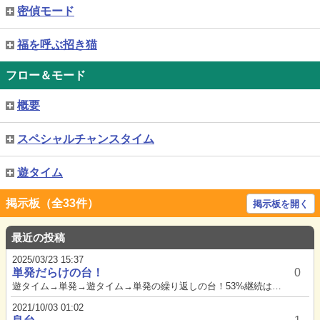
密偵モード
福を呼ぶ招き猫
フロー＆モード
概要
スペシャルチャンスタイム
遊タイム
掲示板（全33件）
掲示板を開く
最近の投稿
2025/03/23 15:37
単発だらけの台！
0
遊タイム→単発→遊タイム→単発の繰り返しの台！53%継続はさすがに盛りすぎだって笑連チャンしない仕様でしょこの台笑...
2021/10/03 01:02