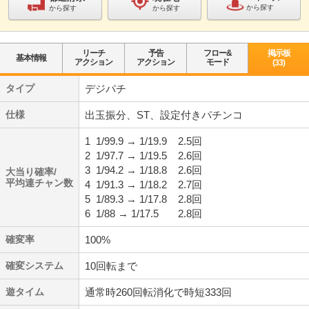
から探す
から探す
から探す
リーチ
予告
フロー&
掲示板
基本情報
アクション
アクション
モード
(33)
タイプ
デジパチ
仕様
出玉振分、ST、設定付きパチンコ
1
1/99.9 → 1/19.9
2.5回
2
1/97.7 → 1/19.5
2.6回
3
1/94.2 → 1/18.8
2.6回
大当り確率/
平均連チャン数
4
1/91.3 → 1/18.2
2.7回
5
1/89.3 → 1/17.8
2.8回
6
1/88 → 1/17.5
2.8回
確変率
100%
確変システム
10回転まで
遊タイム
通常時260回転消化で時短333回