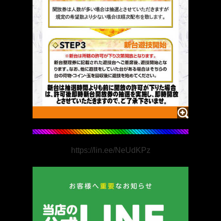
https://lin.ee/NeUdKPz