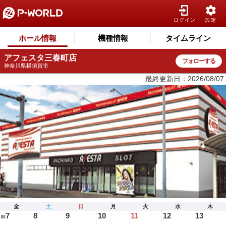
ログイン
設定
ホール情報
機種情報
タイムライン
アフェスタ三春町店
フォローする
神奈川県横須賀市
最終更新日：2026/08/07
金
土
日
月
火
水
木
7
8
9
10
11
12
13
8/