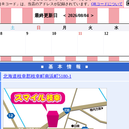
ＱＲコード」は、当店のアドレスが記録されています。
QRコードについて
最終更新日 ＜ 2026/08/04 ＞
土
日
月
火
水
8
9
10
11
12
■ 基 本 情 報 ■
北海道枝幸郡枝幸町南浜町5180-1