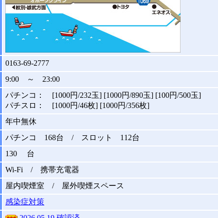
0163-69-2777
9:00 ～ 23:00
パチンコ： [1000円/232玉] [1000円/890玉] [100円/500玉]
パチスロ： [1000円/46枚] [1000円/356枚]
年中無休
パチンコ 168台 / スロット 112台
130 台
Wi-Fi / 携帯充電器
屋内喫煙室 / 屋外喫煙スペース
感染症対策
2026.05.19 確認済