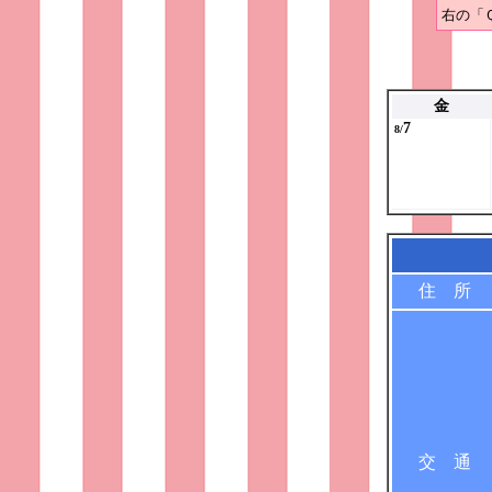
右の「
金
7
8/
住 所
交 通