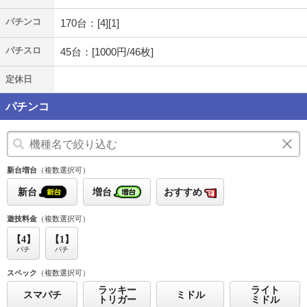
パチンコ
170台：[4][1]
パチスロ
45台：[1000円/46枚]
定休日
パチンコ
新台増台
（複数選択可）
新台
増台
おすすめ
遊技料金
（複数選択可）
【4】
【1】
パチ
パチ
スペック
（複数選択可）
ラッキー
ライト
スマパチ
ミドル
トリガー
ミドル