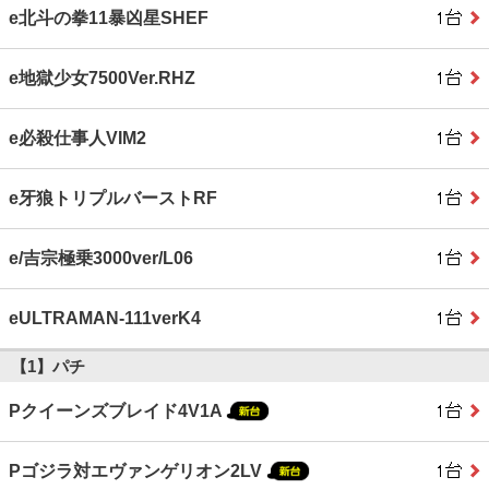
e北斗の拳11暴凶星SHEF
e地獄少女7500Ver.RHZ
e必殺仕事人VIM2
e牙狼トリプルバーストRF
e/吉宗極乗3000ver/L06
eULTRAMAN-111verK4
【1】パチ
Pクイーンズブレイド4V1A
Pゴジラ対エヴァンゲリオン2LV