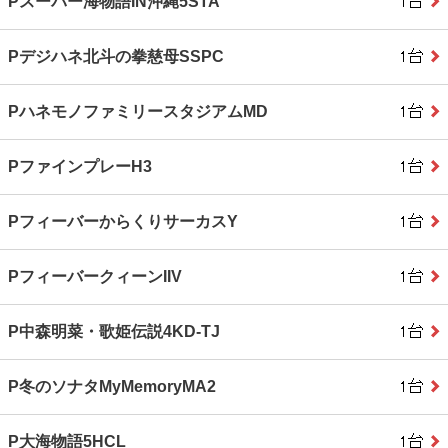
Pスーパー海物語IN沖縄5STA
Pデジハネ北斗の拳慈母SSPC
PハネモノファミリースタジアムMD
PファインプレーH3
PフィーバーからくりサーカスY
PフィーバークィーンIIV
P中森明菜・歌姫伝説4KD-TJ
P冬のソナタMyMemoryMA2
P大海物語5HCL