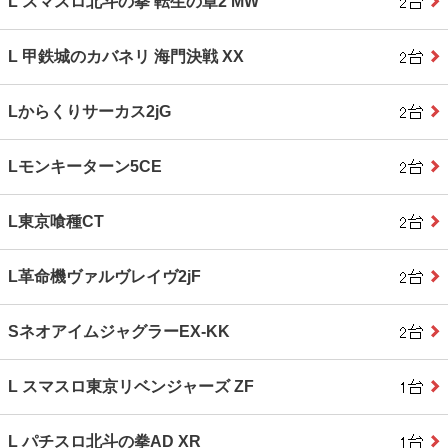
L スマスロ北斗の拳 転生の章2 MW
L 甲鉄城のカバネリ 海門決戦 XX
Lからくりサーカス2jG
Lモンキーターン5CE
L東京喰種CT
L革命機ヴァルヴレイヴ2jF
SネオアイムジャグラーEX-KK
L スマスロ東京リベンジャーズ ZF
L パチスロ北斗の拳AD XR