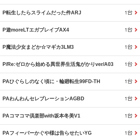
P転生したらスライムだった件ARJ
P遊moreLTエガブレイブAX4
P魔法少女まどか☆マギカ3LM3
P/Re:ゼロから始める異世界生活鬼がかりver/A03
PAひぐらしのなく頃に・輪廻転生99FD-TH
PAわんわんセレブレーションAGBD
PAコマコマ倶楽部with坂本冬美V1
PAフィーバーかぐや様は告らせたいYG