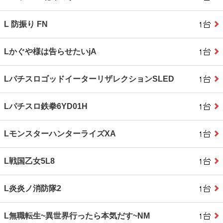
L 防振り FN
Lかぐや様は告らせたいjA
LパチスロゴッドイーターリザレクションSLED
Lパチスロ鉄拳6YD01H
LモンスターハンターライズXA
L戦国乙女5L8
L炎炎ノ消防隊2
L無職転生~異世界行ったら本気だす~NM