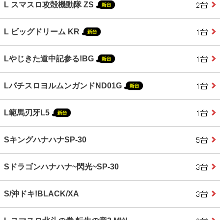
L スマスロ攻殻機動隊 ZS
L ビッグドリーム KR
Lやじきた道中記参る!BG
LパチスロヨルムンガンドND01G
L範馬刃牙L5
SキングハナハナSP-30
Sドラゴンハナハナ~閃光~SP-30
S/沖ドキ!BLACK/XA