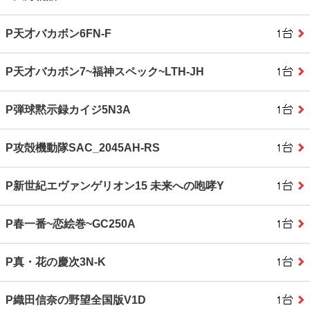
P天才バカボン6FN-F
P天才バカボン7~福神スペック~LTH-JH
P弾球黙示録カイジ5N3A
P攻殻機動隊SAC_2045AH-RS
P新世紀エヴァンゲリオン15 未来への咆哮Y
P春一番~恋絵巻~GC250A
P真・花の慶次3N-K
P織田信奈の野望全国版V1D