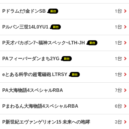
Pドラムだ!金ドンSB
Pルパン三世14L0YU1
P天才バカボン7~福神スペック~LTH-JH
PAフィーバーダンまち2YG
eとある科学の超電磁砲 LTRSY
PA大海物語4スペシャルRBA
Pまわるん大海物語4スペシャルRBA
P新世紀エヴァンゲリオン15 未来への咆哮