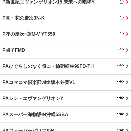
P新世紀エヴァンゲリオン15 未来への咆哮Y
P真・花の慶次3N-K
P花の慶次~蓮M-V YT550
P貞子FMD
PAひぐらしのなく頃に・輪廻転生99FD-TH
PAコマコマ倶楽部with坂本冬美V1
PAシン・エヴァンゲリオンY
PAスーパー海物語IN沖縄5SBA
PAフィーバーパワフルR