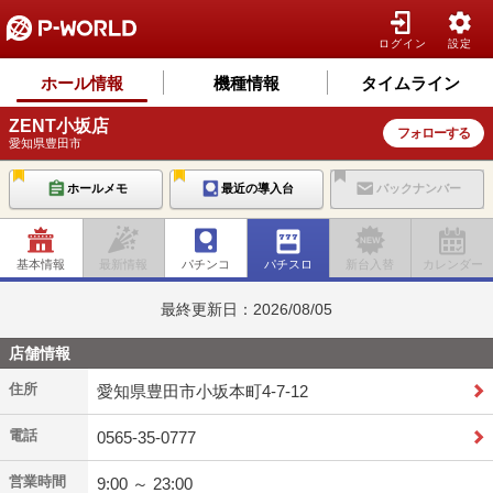
ログイン
設定
ホール情報
機種情報
タイムライン
ZENT小坂店
フォローする
愛知県豊田市
ホールメモ
最近の導入台
バックナンバー
基本情報
最新情報
パチンコ
パチスロ
新台入替
カレンダー
最終更新日：2026/08/05
店舗情報
住所
愛知県豊田市小坂本町4-7-12
電話
0565-35-0777
営業時間
9:00 ～ 23:00