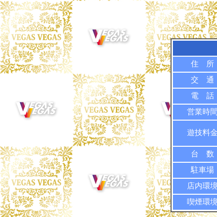
住 所
交 通
電 話
営業時
遊技料
台 数
駐車場
店内環
喫煙環