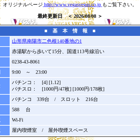
オリジナルページ
http://www.vegasvegas.co.jp
もご覧下さい。
最終更新日 ＜ 2026/08/08 ＞
■ 基 本 情 報 ■
山形県南陽市二色根140番地の1
赤湯駅から歩いて15分、国道113号線沿い
0238-43-8061
間
9:00 ～ 23:00
パチンコ： [4] [1.12]
金
パチスロ： [1000円/47枚] [1000円/178枚]
パチンコ 339台 / スロット 216台
588 台
境
Wi-Fi
境
屋内喫煙室 / 屋外喫煙スペース